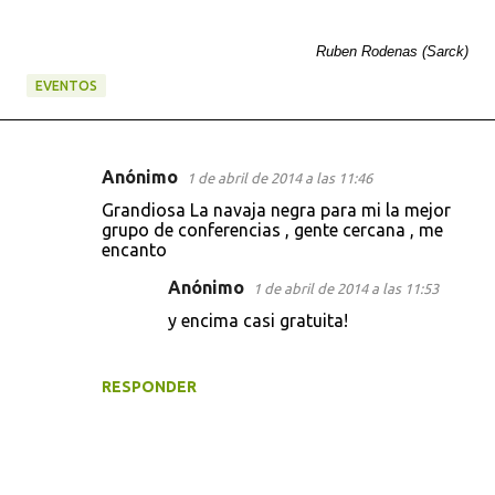
Ruben Rodenas (Sarck)
EVENTOS
Anónimo
1 de abril de 2014 a las 11:46
C
Grandiosa La navaja negra para mi la mejor
o
grupo de conferencias , gente cercana , me
encanto
m
e
Anónimo
1 de abril de 2014 a las 11:53
n
y encima casi gratuita!
t
a
RESPONDER
r
i
o