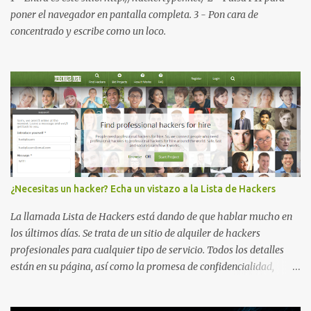
Visualiza la información detallada d...
poner el navegador en pantalla completa. 3 - Pon cara de
concentrado y escribe como un loco.
¿Necesitas un hacker? Echa un vistazo a la Lista de Hackers
La llamada Lista de Hackers está dando de que hablar mucho en
los últimos días. Se trata de un sitio de alquiler de hackers
profesionales para cualquier tipo de servicio. Todos los detalles
están en su página, así como la promesa de confidencialidad,
discreción, comunicaciones cifradas y la garantía de que ningún
servicio será demasiado difícil para los talentos que pueden ser