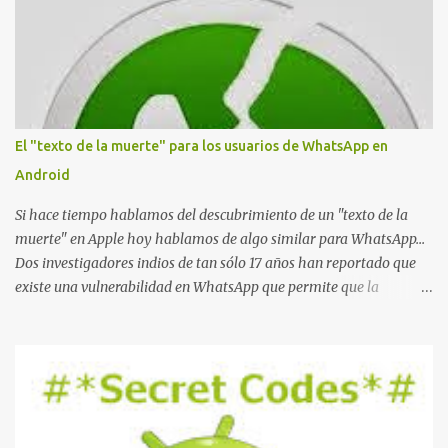
e
n
t
a
r
i
o
El "texto de la muerte" para los usuarios de WhatsApp en
Android
Si hace tiempo hablamos del descubrimiento de un "texto de la
muerte" en Apple hoy hablamos de algo similar para WhatsApp...
Dos investigadores indios de tan sólo 17 años han reportado que
existe una vulnerabilidad en WhatsApp que permite que la
aplicación se detenga por completo al intentar leer un sólo
mensaje de 2000 caracteres especiales y tan sólo 2 KB de tamaño.
La vulnerabilidad ha sido probada y funciona correctamente en la
mayoría de las versiones de Android y de WhatsApp incluyendo la
2.11.431 y 2.11.432. Sin embargo todavía no se ha probado en iOS y
Windows no parece ser vulnerable. Esto podría provocar que se