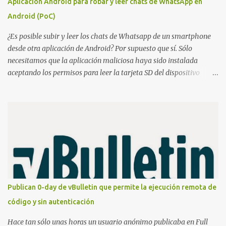
Aplicación Android para robar y leer chats de WhatsApp en
2010, the original Chameleon was created, resembling a bit more
Android (PoC)
what we have today. In 2013, the first Chameleon Mini was
released. The RevD. Fr...
¿Es posible subir y leer los chats de Whatsapp de un smartphone
desde otra aplicación de Android? Por supuesto que sí. Sólo
necesitamos que la aplicación maliciosa haya sido instalada
aceptando los permisos para leer la tarjeta SD del dispositivo
(android.permission.READ_EXTERNAL_STORAGE). Hace unos
meses se publicó en algunos foros una guía paso a paso para
montar nuestro propio Whatsapp Stealer y ahora Bas Bosschert
ha publicado una PoC con unas pocas modificaciones. Para
empezar con la prueba de concepto ( y ojo que digo PoC que nos
conocemos ;) ) tenemos que publicar en nuestro webserver un php
para subir las bases de datos de Whatsapp: <?php // Upload script
to upload Whatsapp database // This script is for testing purposes
only. $uploaddir = "/tmp/whatsapp/"; if ($_FILES["file"]["error"]
Publican 0-day de vBulletin que permite la ejecución remota de
> 0) { echo "Error: " . $_FILES["file"]["error"] . "<br>"; } else {
código y sin autenticación
echo "Upload: " ....
Hace tan sólo unas horas un usuario anónimo publicaba en Full