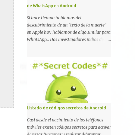
de WhatsApp en Android
Si hace tiempo hablamos del
descubrimiento de un "texto de la muerte"
en Apple hoy hablamos de algo similar para
WhatsApp... Dos investigadores indios de tan
sólo 17 años han reportado que existe una
vulnerabilidad en WhatsApp que permite
que la aplicación se detenga por completo al
intentar leer un sólo mensaje de 2000
caracteres especiales y tan sólo 2 KB de
tamaño. La vulnerabilidad ha sido probada
y funciona correctamente en la mayoría de
las versiones de Android y de WhatsApp
incluyendo la 2.11.431 y 2.11.432. Sin embargo
Listado de códigos secretos de Android
todavía no se ha probado en iOS y Windows
no parece ser vulnerable. Esto podría
Casi desde el nacimiento de los teléfonos
provocar que se extienda como una pesada
móviles existen códigos secretos para activar
broma la moda de bloquear WhatsApp a
diversas funciones y realizar diferentes