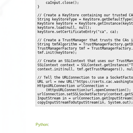
    caInput.close();

}

// Create a KeyStore containing our trusted CAs
String keyStoreType = KeyStore.getDefaultType()
KeyStore keyStore = KeyStore.getInstance(keySt
keyStore.load(null, null);

keyStore.setCertificateEntry("ca", ca);

// Create a TrustManager that trusts the CAs i
String tmfAlgorithm = TrustManagerFactory.getD
TrustManagerFactory tmf = TrustManagerFactory.
tmf.init(keyStore);

// Create an SSLContext that uses our TrustMan
SSLContext context = SSLContext.getInstance("T
context.init(null, tmf.getTrustManagers(), null
// Tell the URLConnection to use a SocketFacto
URL url = new URL("https://certs.cac.washingto
HttpsURLConnection urlConnection =

    (HttpsURLConnection)url.openConnection();

urlConnection.setSSLSocketFactory(context.getS
InputStream in = urlConnection.getInputStream()
Python
: