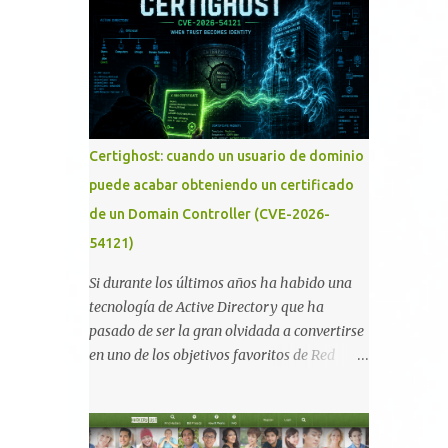
memoria RAM está disponible en el
smartphone o la tablet *#*#34971539#*#* :
Visualiza la información detallada d...
Certighost: cuando un usuario de dominio
puede acabar obteniendo un certificado
de un Domain Controller (CVE-2026-
54121)
Si durante los últimos años ha habido una
tecnología de Active Directory que ha
pasado de ser la gran olvidada a convertirse
en uno de los objetivos favoritos de Red
Teams y atacantes reales, esa es Active
Directory Certificate Services (AD CS) .
Desde la publicación de Certified Pre-Owned