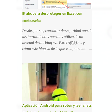
Hackers, con identidades desconocidas, fue
creada para un "uso legal y ético", y sin
El abc para desproteger un Excel con
embargo existen propuestas de dudosa ética
contraseña
como para entrar en cuentas de Gmail o
WhatsApp, comprometer bases de datos o
Desde que soy consultor de seguridad una de
cambiar notas de cursos. La Lista de
las herramientas que más utilizo de mi
Hackers, que atrajo la atención mundial
arsenal de hacking es... Excel ٩(͡๏̯͡๏)۶ ... y
después de un informe publicado en The
cómo este blog va de lo que va... pues vamos
New York Times, trabaja al estilo "llave en
a mostraros un pequeño "how-to" para
mano". El cliente presenta la propuesta,
romper las principales protecciones de
recibe ofertas para prestar el servicio y la
nuestras hojas de cálculo favoritas. Cifrar
garantía de los promotores del sitio de que
con contraseña Algo muy común es proteger
el demandado cumple con ...
el acceso total al fichero con una contraseña:
Aplicación Android para robar y leer chats