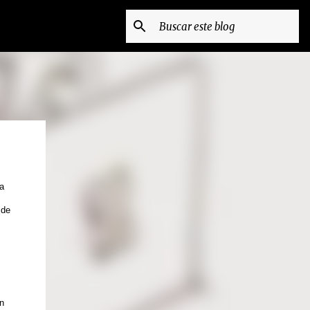
a
 de
n