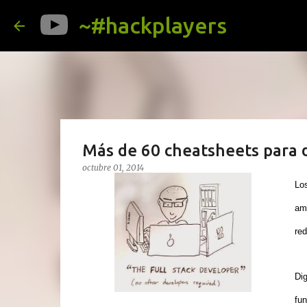
~#hackplayers
Más de 60 cheatsheets para d
octubre 01, 2014
Lo
amp
red
Dig
fun