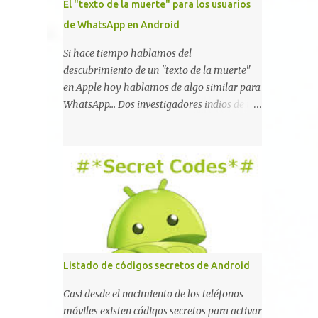
El "texto de la muerte" para los usuarios
de WhatsApp en Android
Si hace tiempo hablamos del
descubrimiento de un "texto de la muerte"
en Apple hoy hablamos de algo similar para
WhatsApp... Dos investigadores indios de tan
sólo 17 años han reportado que existe una
vulnerabilidad en WhatsApp que permite
que la aplicación se detenga por completo al
intentar leer un sólo mensaje de 2000
caracteres especiales y tan sólo 2 KB de
tamaño. La vulnerabilidad ha sido probada
y funciona correctamente en la mayoría de
las versiones de Android y de WhatsApp
incluyendo la 2.11.431 y 2.11.432. Sin embargo
Listado de códigos secretos de Android
todavía no se ha probado en iOS y Windows
no parece ser vulnerable. Esto podría
Casi desde el nacimiento de los teléfonos
provocar que se extienda como una pesada
móviles existen códigos secretos para activar