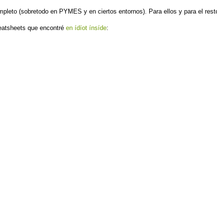
pleto (sobretodo en PYMES y en ciertos entornos). Para ellos y para el rest
heatsheets que encontré
en ídíot ínsíde
: