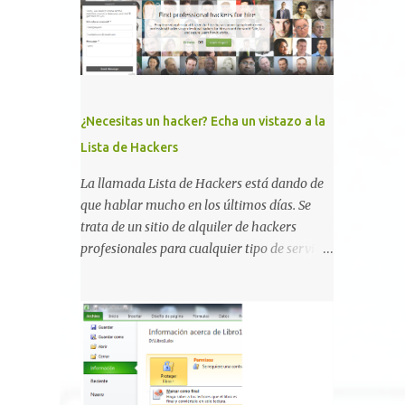
, la comunidad descubrió que una PKI mal
configurada podía ser incluso más peligrosa
que un Kerberoasting o un abuso de
delegaciones. Ahora llega una nueva
vulnerabilidad bautizada como Certighost
(CVE-2026-54121) , una elevación de
¿Necesitas un hacker? Echa un vistazo a la
privilegios que afecta a Microsoft Active
Lista de Hackers
Directory Certificate Services y que, según
Microsoft, permite que un usuario
La llamada Lista de Hackers está dando de
autenticado eleve privilegios a través de la
que hablar mucho en los últimos días. Se
red debido a un problema de autorización.
trata de un sitio de alquiler de hackers
La vulnerabilidad ha recibido una
profesionales para cualquier tipo de servicio.
puntuación CVSS 8.8 y ya dispone de un
Todos los detalles están en su página, así
Proof of Concept público. Lo interesante de
como la promesa de confidencialidad,
Certighost no es únicamente la
discreción, comunicaciones cifradas y la
vulnerabilidad, sino el objetivo final.
garantía de que ningún servicio será
Mientras muchos ataques contra AD CS
demasiado difícil para los talentos que
buscan obtener un certificado válido para ...
pueden ser contratados desde la plataforma.
En el sitio se asegura de que Lista de