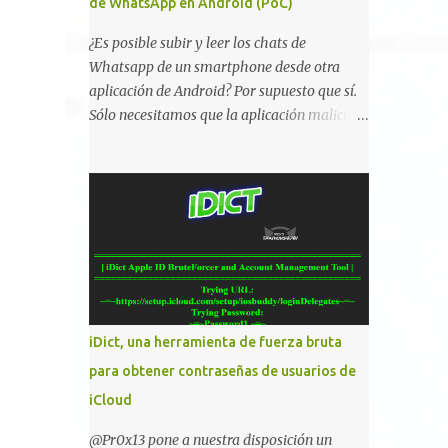
de WhatsApp en Android (PoC)
¿Es posible subir y leer los chats de
Whatsapp de un smartphone desde otra
aplicación de Android? Por supuesto que sí.
Sólo necesitamos que la aplicación maliciosa
haya sido instalada aceptando los permisos
para leer la tarjeta SD del dispositivo
(android.permission.READ_EXTERNAL_STO
RAGE). Hace unos meses se publicó en
algunos foros una guía paso a paso para
montar nuestro propio Whatsapp Stealer y
ahora Bas Bosschert ha publicado una PoC
con unas pocas modificaciones. Para
empezar con la prueba de concepto ( y ojo
iDict, una herramienta de fuerza bruta
que digo PoC que nos conocemos ;) )
para obtener contraseñas de usuarios de
tenemos que publicar en nuestro webserver
iCloud
un php para subir las bases de datos de
Whatsapp: <?php // Upload script to upload
@Pr0x13 pone a nuestra disposición un