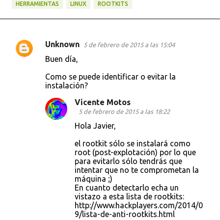
HERRAMIENTAS
LINUX
ROOTKITS
Unknown
5 de febrero de 2015 a las 15:04
C
Buen día,
o
Como se puede identificar o evitar la
m
instalación?
e
Vicente Motos
n
5 de febrero de 2015 a las 18:22
t
Hola Javier,
a
el rootkit sólo se instalará como
r
root (post-explotación) por lo que
i
para evitarlo sólo tendrás que
intentar que no te comprometan la
o
máquina ;)
s
En cuanto detectarlo echa un
vistazo a esta lista de rootkits:
http://www.hackplayers.com/2014/0
9/lista-de-anti-rootkits.html