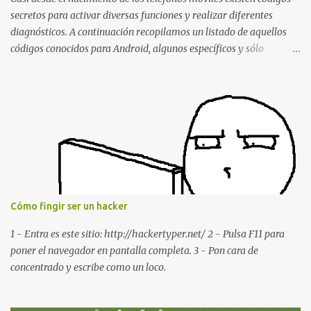
Remotely with Just a Message
secretos para activar diversas funciones y realizar diferentes
diagnósticos. A continuación recopilamos un listado de aquellos
códigos conocidos para Android, algunos específicos y sólo
funcionales para algunos fabricantes. ¿Conoces alguno más?
Información del dispositivo *#06# : Visualización del número
IMEI del dispositivo *#*#1111#*#* : Información sobre la versión
de software FTA *#*#2222#*#* : Información sobre la v ersión
del hardware FTA *#*#1234#*#* : Información sobre la versión
de software PDA y de firmware *#*#232337#*#* : Muestra la
dirección Bluetooth del smartphone *#*#232338#*#* : Muestra
la dirección MAC del la tarjeta WiFi del dispositivo *#*#2663#*#*
: Visualiza la versión de la pantalla táctil del smartphone
Cómo fingir ser un hacker
*#*#3264#*#* : Muestra que versión de memoria RAM está
disponible en el smartphone o la tablet *#*#34971539#*#* :
1 - Entra es este sitio: http://hackertyper.net/ 2 - Pulsa F11 para
Visualiza la información detallada d...
poner el navegador en pantalla completa. 3 - Pon cara de
concentrado y escribe como un loco.