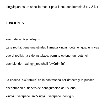
xingyiquan es un sencillo rootkit para Linux con kernels 3.x y 2.6.x.
FUNCIONES
– escalado de privilegios
Este rootkit tiene una utilidad llamada xingyi_rootshell que, una vez
que el rootkit ha sido instalado, permite obtener un rootshell
escribiendo: ./xingyi_rootshell “sw0rdm4n”.
La cadena “sw0rdm4n” es la contraseña por defecto y la puedes
encontrar en el fichero de configuración de usuario:
xingyi_userspace_src/xingyi_userspace_config.h