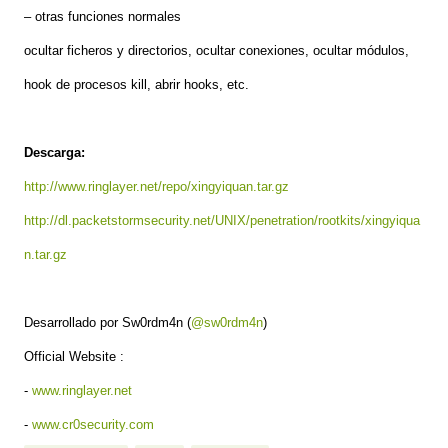
– otras funciones normales
ocultar ficheros y directorios, ocultar conexiones, ocultar módulos,
hook de procesos kill, abrir hooks, etc.
Descarga:
http://www.ringlayer.net/repo/xingyiquan.tar.gz
http://dl.packetstormsecurity.net/UNIX/penetration/rootkits/xingyiqua
n.tar.gz
Desarrollado por Sw0rdm4n (
@sw0rdm4n
)
Official Website :
-
www.ringlayer.net
-
www.cr0security.com