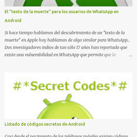
o
El "texto de la muerte" para los usuarios de WhatsApp en
Android
Si hace tiempo hablamos del descubrimiento de un "texto de la
muerte" en Apple hoy hablamos de algo similar para WhatsApp...
Dos investigadores indios de tan sólo 17 años han reportado que
existe una vulnerabilidad en WhatsApp que permite que la
aplicación se detenga por completo al intentar leer un sólo
mensaje de 2000 caracteres especiales y tan sólo 2 KB de tamaño.
La vulnerabilidad ha sido probada y funciona correctamente en la
mayoría de las versiones de Android y de WhatsApp incluyendo la
2.11.431 y 2.11.432. Sin embargo todavía no se ha probado en iOS y
Windows no parece ser vulnerable. Esto podría provocar que se
extienda como una pesada broma la moda de bloquear WhatsApp
a otras personas, cuyo modo de recuperar el uso de la misma sería
borrando la conversación y el historial de chat con quien
Listado de códigos secretos de Android
estábamos conversando. Imaginad que ocurre si este mensaje se
envía a un grupo... Fuente: Crash Your Friends' WhatsApp
Casi desde el nacimiento de los teléfonos móviles existen códigos