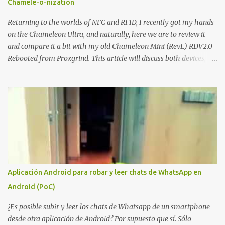
Chamele-o-nization
Lo interesante de Certighost no es únicamente la vulnerabilidad,
sino el objetivo final. Mientras muchos ataques contra AD CS
Returning to the worlds of NFC and RFID, I recently got my hands
buscan obtener un certificado válido para ...
on the Chameleon Ultra, and naturally, here we are to review it
and compare it a bit with my old Chameleon Mini (RevE) RDV2.0
Rebooted from Proxgrind. This article will discuss both devices,
touching on their origins, physical aspects, and technical specs.
Let’s get started! A bit of history The Chameleon is not a device
that was created overnight. Kasper Oswald was the person who
started it all. Back in 2006, he created a contraption, a coffee cup
that emulated a tag in a very rudimentary way, known as the
"Coffee Cup Tag Emulator." This was the father, or rather the
great-great-grandfather, of the Chameleon family. In 2007, he
created the "Fake Tag." We won't go into details about each
prototype, just mention them to show the device's evolution. In
Aplicación Android para robar y leer chats de WhatsApp en
2010, the original Chameleon was created, resembling a bit more
Android (PoC)
what we have today. In 2013, the first Chameleon Mini was
released. The RevD. Fr...
¿Es posible subir y leer los chats de Whatsapp de un smartphone
desde otra aplicación de Android? Por supuesto que sí. Sólo