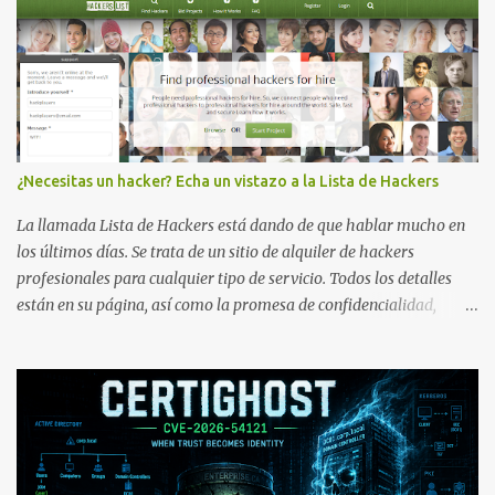
¿Necesitas un hacker? Echa un vistazo a la Lista de Hackers
La llamada Lista de Hackers está dando de que hablar mucho en
los últimos días. Se trata de un sitio de alquiler de hackers
profesionales para cualquier tipo de servicio. Todos los detalles
están en su página, así como la promesa de confidencialidad,
discreción, comunicaciones cifradas y la garantía de que ningún
servicio será demasiado difícil para los talentos que pueden ser
contratados desde la plataforma. En el sitio se asegura de que
Lista de Hackers, con identidades desconocidas, fue creada para un
"uso legal y ético", y sin embargo existen propuestas de dudosa
ética como para entrar en cuentas de Gmail o WhatsApp,
comprometer bases de datos o cambiar notas de cursos. La Lista