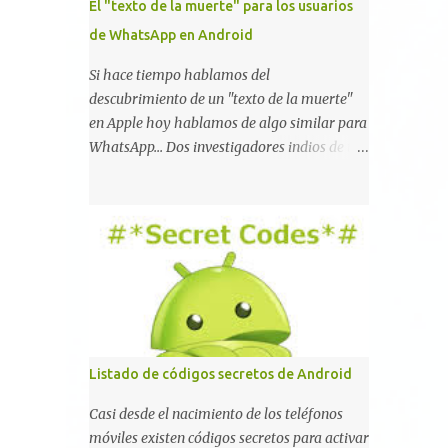
El "texto de la muerte" para los usuarios
de WhatsApp en Android
Si hace tiempo hablamos del
descubrimiento de un "texto de la muerte"
en Apple hoy hablamos de algo similar para
WhatsApp... Dos investigadores indios de tan
sólo 17 años han reportado que existe una
vulnerabilidad en WhatsApp que permite
que la aplicación se detenga por completo al
intentar leer un sólo mensaje de 2000
caracteres especiales y tan sólo 2 KB de
tamaño. La vulnerabilidad ha sido probada
y funciona correctamente en la mayoría de
las versiones de Android y de WhatsApp
incluyendo la 2.11.431 y 2.11.432. Sin embargo
Listado de códigos secretos de Android
todavía no se ha probado en iOS y Windows
no parece ser vulnerable. Esto podría
Casi desde el nacimiento de los teléfonos
provocar que se extienda como una pesada
móviles existen códigos secretos para activar