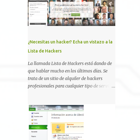
, la comunidad descubrió que una PKI mal
configurada podía ser incluso más peligrosa
que un Kerberoasting o un abuso de
delegaciones. Ahora llega una nueva
vulnerabilidad bautizada como Certighost
(CVE-2026-54121) , una elevación de
¿Necesitas un hacker? Echa un vistazo a la
privilegios que afecta a Microsoft Active
Lista de Hackers
Directory Certificate Services y que, según
Microsoft, permite que un usuario
La llamada Lista de Hackers está dando de
autenticado eleve privilegios a través de la
que hablar mucho en los últimos días. Se
red debido a un problema de autorización.
trata de un sitio de alquiler de hackers
La vulnerabilidad ha recibido una
profesionales para cualquier tipo de servicio.
puntuación CVSS 8.8 y ya dispone de un
Todos los detalles están en su página, así
Proof of Concept público. Lo interesante de
como la promesa de confidencialidad,
Certighost no es únicamente la
discreción, comunicaciones cifradas y la
vulnerabilidad, sino el objetivo final.
garantía de que ningún servicio será
Mientras muchos ataques contra AD CS
demasiado difícil para los talentos que
buscan obtener un certificado válido para ...
pueden ser contratados desde la plataforma.
En el sitio se asegura de que Lista de