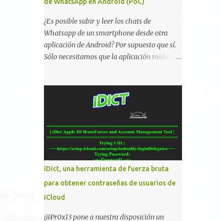
de WhatsApp en Android (PoC)
¿Es posible subir y leer los chats de
Whatsapp de un smartphone desde otra
aplicación de Android? Por supuesto que sí.
Sólo necesitamos que la aplicación maliciosa
haya sido instalada aceptando los permisos
para leer la tarjeta SD del dispositivo
(android.permission.READ_EXTERNAL_STO
RAGE). Hace unos meses se publicó en
algunos foros una guía paso a paso para
montar nuestro propio Whatsapp Stealer y
ahora Bas Bosschert ha publicado una PoC
con unas pocas modificaciones. Para
empezar con la prueba de concepto ( y ojo
iDict, una herramienta de fuerza bruta
que digo PoC que nos conocemos ;) )
para obtener contraseñas de usuarios de
tenemos que publicar en nuestro webserver
iCloud
un php para subir las bases de datos de
Whatsapp: <?php // Upload script to upload
@Pr0x13 pone a nuestra disposición un