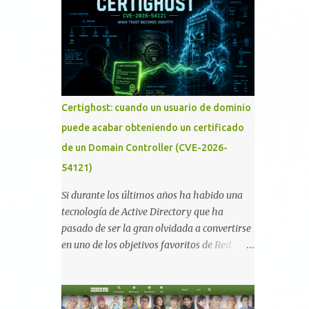
memoria RAM está disponible en el
smartphone o la tablet *#*#34971539#*#* :
Visualiza la información detallada d...
Certighost: cuando un usuario de dominio
puede acabar obteniendo un certificado
de un Domain Controller (CVE-2026-
54121)
Si durante los últimos años ha habido una
tecnología de Active Directory que ha
pasado de ser la gran olvidada a convertirse
en uno de los objetivos favoritos de Red
Teams y atacantes reales, esa es Active
Directory Certificate Services (AD CS) .
Desde la publicación de Certified Pre-Owned