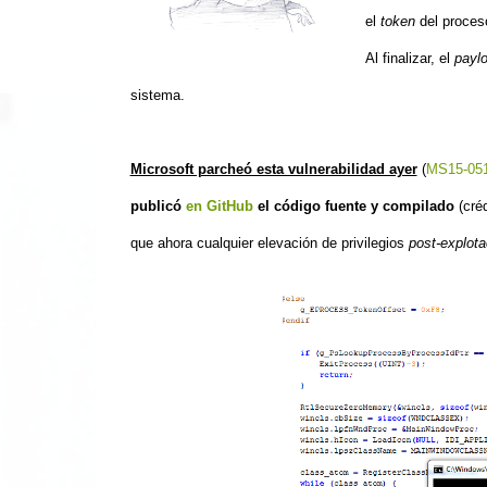
el
token
del proces
Al finalizar, el
payl
sistema.
Microsoft parcheó esta vulnerabilidad ayer
(
MS15-05
publicó
en GitHub
el código fuente y compilado
(cré
que ahora cualquier elevación de privilegios
post-explot