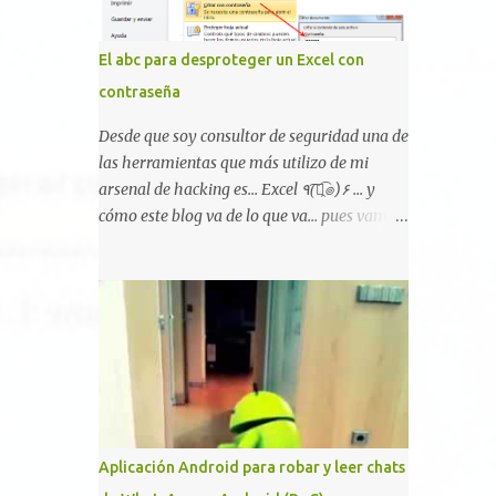
Hackers, con identidades desconocidas, fue
creada para un "uso legal y ético", y sin
El abc para desproteger un Excel con
embargo existen propuestas de dudosa ética
contraseña
como para entrar en cuentas de Gmail o
WhatsApp, comprometer bases de datos o
Desde que soy consultor de seguridad una de
cambiar notas de cursos. La Lista de
las herramientas que más utilizo de mi
Hackers, que atrajo la atención mundial
arsenal de hacking es... Excel ٩(͡๏̯͡๏)۶ ... y
después de un informe publicado en The
cómo este blog va de lo que va... pues vamos
New York Times, trabaja al estilo "llave en
a mostraros un pequeño "how-to" para
mano". El cliente presenta la propuesta,
romper las principales protecciones de
recibe ofertas para prestar el servicio y la
nuestras hojas de cálculo favoritas. Cifrar
garantía de los promotores del sitio de que
con contraseña Algo muy común es proteger
el demandado cumple con ...
el acceso total al fichero con una contraseña:
Aplicación Android para robar y leer chats