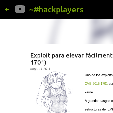
~#hackplayers
Exploit para elevar fácilmen
1701)
mayo 13, 2015
Uno de los exploits
CVE-2015-1701
pa
kernel.
A grandes rasgos c
estructuras del EP