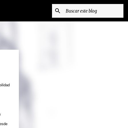
ilidad
s
desde