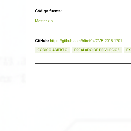
Código fuente:
Master.zip
GitHub:
https://github.com/hfiref0x/CVE-2015-1701
CÓDIGO ABIERTO
ESCALADO DE PRIVILEGIOS
EX
C
o
m
e
n
t
a
r