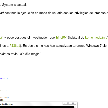
o System al actual.
oad
continúa la ejecución en modo de usuario con los privilegios del proceso d
17
) y poco después el investigador ruso '
hfiref0x
' (habitual de
kernelmode.info
ditos a
R136a1
). Es decir, si no
has
han actualizado tu
owned
Windows 7 pie
ación
es trivial.
It's like magic!