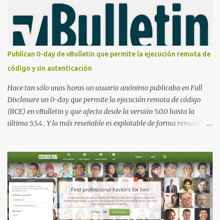
elevación de privilegios que afecta a Microsoft Active Directory
Certificate Services y que, según Microsoft, permite que un usuario
autenticado eleve privilegios a través de la red debido a un
problema de autorización. La vulnerabilidad ha recibido una
puntuación CVSS 8.8 y ya dispone de un Proof of Concept público.
Publican 0-day de vBulletin que permite la ejecución remota de
Lo interesante de Certighost no es únicamente la vulnerabilidad,
código y sin autenticación
sino el objetivo final. Mientras muchos ataques contra AD CS
buscan obtener un certificado válido para ...
Hace tan sólo unas horas un usuario anónimo publicaba en Full
Disclosure un 0-day que permite la ejecución remota de código
(RCE) en vBulletin y que afecta desde la versión 5.0.0 hasta la
última 5.5.4 . Y lo más reseñable es explotable de forma remota y
¡NO requiere autenticación! La vulnerabilidad reside en la forma en
la que un widget interno acepta configuraciones a través de
parámetros en la URL y luego las analiza en el servidor sin las
comprobaciones de seguridad adecuadas, lo que permite a
cualquier atacante inyectar comandos y ejecutar código de forma
remota en el sistema. Fijaros en el siguiente script en python:
#!/usr/bin/python # # vBulletin 5.x 0day pre-auth RCE exploit # #
This should work on all versions from 5.0.0 till 5.5.4 # # Google