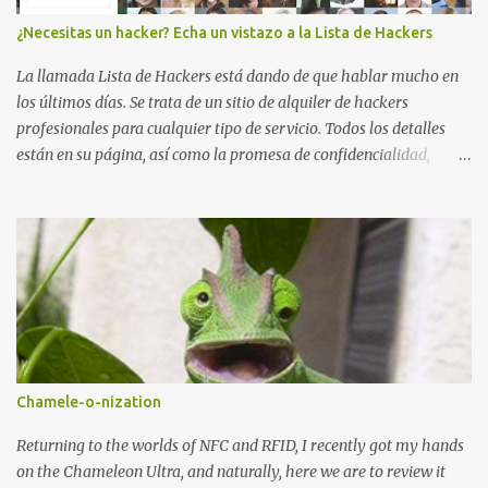
Dorks: # - site:*.vbulletin.net # - "Powered by vBulletin Version
¿Necesitas un hacker? Echa un vistazo a la Lista de Hackers
5.5.4" import requests import sys if len(sys.argv) != 2:
sys.exit("Usage: %s <URL to vBulletin>" % sys.argv[0]) params =
La llamada Lista de Hackers está dando de que hablar mucho en
{...
los últimos días. Se trata de un sitio de alquiler de hackers
profesionales para cualquier tipo de servicio. Todos los detalles
están en su página, así como la promesa de confidencialidad,
discreción, comunicaciones cifradas y la garantía de que ningún
servicio será demasiado difícil para los talentos que pueden ser
contratados desde la plataforma. En el sitio se asegura de que
Lista de Hackers, con identidades desconocidas, fue creada para un
"uso legal y ético", y sin embargo existen propuestas de dudosa
ética como para entrar en cuentas de Gmail o WhatsApp,
comprometer bases de datos o cambiar notas de cursos. La Lista
de Hackers, que atrajo la atención mundial después de un informe
publicado en The New York Times, trabaja al estilo "llave en
Chamele-o-nization
mano". El cliente presenta la propuesta, recibe ofertas para prestar
el servicio y la garantía de los promotores del sitio de que el
Returning to the worlds of NFC and RFID, I recently got my hands
demandado cumple con ...
on the Chameleon Ultra, and naturally, here we are to review it