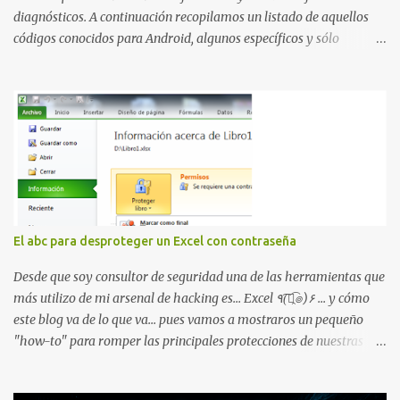
diagnósticos. A continuación recopilamos un listado de aquellos
códigos conocidos para Android, algunos específicos y sólo
funcionales para algunos fabricantes. ¿Conoces alguno más?
Información del dispositivo *#06# : Visualización del número
IMEI del dispositivo *#*#1111#*#* : Información sobre la versión
de software FTA *#*#2222#*#* : Información sobre la v ersión
del hardware FTA *#*#1234#*#* : Información sobre la versión
de software PDA y de firmware *#*#232337#*#* : Muestra la
dirección Bluetooth del smartphone *#*#232338#*#* : Muestra
la dirección MAC del la tarjeta WiFi del dispositivo *#*#2663#*#*
: Visualiza la versión de la pantalla táctil del smartphone
El abc para desproteger un Excel con contraseña
*#*#3264#*#* : Muestra que versión de memoria RAM está
disponible en el smartphone o la tablet *#*#34971539#*#* :
Desde que soy consultor de seguridad una de las herramientas que
Visualiza la información detallada d...
más utilizo de mi arsenal de hacking es... Excel ٩(͡๏̯͡๏)۶ ... y cómo
este blog va de lo que va... pues vamos a mostraros un pequeño
"how-to" para romper las principales protecciones de nuestras
hojas de cálculo favoritas. Cifrar con contraseña Algo muy común
es proteger el acceso total al fichero con una contraseña: