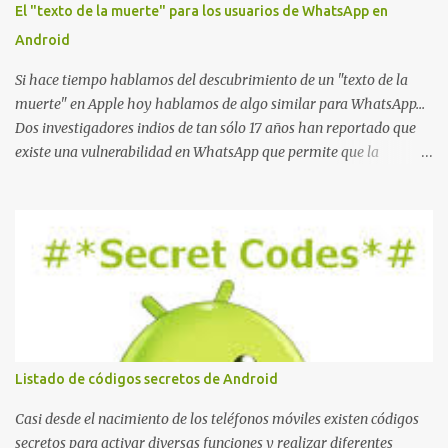
El "texto de la muerte" para los usuarios de WhatsApp en
Android
Si hace tiempo hablamos del descubrimiento de un "texto de la
muerte" en Apple hoy hablamos de algo similar para WhatsApp...
Dos investigadores indios de tan sólo 17 años han reportado que
existe una vulnerabilidad en WhatsApp que permite que la
aplicación se detenga por completo al intentar leer un sólo
mensaje de 2000 caracteres especiales y tan sólo 2 KB de tamaño.
La vulnerabilidad ha sido probada y funciona correctamente en la
mayoría de las versiones de Android y de WhatsApp incluyendo la
2.11.431 y 2.11.432. Sin embargo todavía no se ha probado en iOS y
Windows no parece ser vulnerable. Esto podría provocar que se
extienda como una pesada broma la moda de bloquear WhatsApp
a otras personas, cuyo modo de recuperar el uso de la misma sería
borrando la conversación y el historial de chat con quien
Listado de códigos secretos de Android
estábamos conversando. Imaginad que ocurre si este mensaje se
envía a un grupo... Fuente: Crash Your Friends' WhatsApp
Casi desde el nacimiento de los teléfonos móviles existen códigos
Remotely with Just a Message
secretos para activar diversas funciones y realizar diferentes