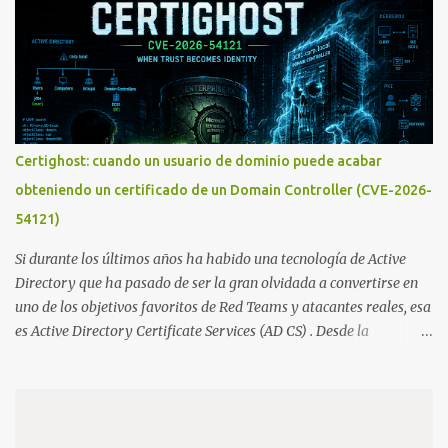
Certighost: cuando un usuario de dominio puede acabar
obteniendo un certificado de un Domain Controller (CVE-2026-
54121)
Si durante los últimos años ha habido una tecnología de Active
Directory que ha pasado de ser la gran olvidada a convertirse en
uno de los objetivos favoritos de Red Teams y atacantes reales, esa
es Active Directory Certificate Services (AD CS) . Desde la
publicación de Certified Pre-Owned , la comunidad descubrió que
una PKI mal configurada podía ser incluso más peligrosa que un
Kerberoasting o un abuso de delegaciones. Ahora llega una nueva
vulnerabilidad bautizada como Certighost (CVE-2026-54121) , una