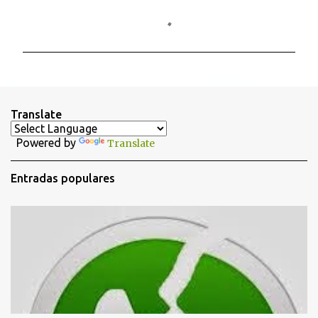
C
o
m
e
n
t
Translate
a
Powered by
Translate
r
i
Entradas populares
o
s