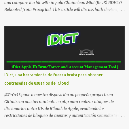
and compare it a bit with my old Chameleon Mini (RevE) RDV2.0
Rebooted from Proxgrind. This article will discuss both devices,
touching on their origins, physical aspects, and technical specs.
Let’s get started! A bit of history The Chameleon is not a device
that was created overnight. Kasper Oswald was the person who
started it all. Back in 2006, he created a contraption, a coffee cup
that emulated a tag in a very rudimentary way, known as the
"Coffee Cup Tag Emulator." This was the father, or rather the
great-great-grandfather, of the Chameleon family. In 2007, he
created the "Fake Tag." We won't go into details about each
prototype, just mention them to show the device's evolution. In
iDict, una herramienta de fuerza bruta para obtener
2010, the original Chameleon was created, resembling a bit more
contraseñas de usuarios de iCloud
what we have today. In 2013, the first Chameleon Mini was
released. The RevD. Fr...
@Pr0x13 pone a nuestra disposición un pequeño proyecto en
Github con una herramienta en php para realizar ataques de
diccionario contra IDs de iCloud de Apple, evadiendo las
restricciones de bloqueo de cuentas y autenticación secundaria en
cualquier cuenta. Para usarlo simplemente hay que descargar y