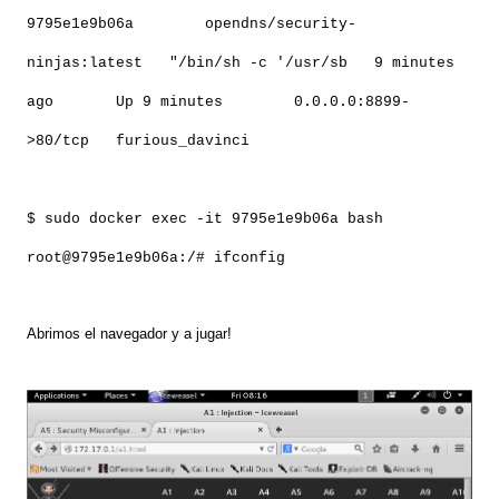
9795e1e9b06a opendns/security-
ninjas:latest "/bin/sh -c '/usr/sb 9 minutes
ago Up 9 minutes 0.0.0.0:8899-
>80/tcp furious_davinci
$ sudo docker exec -it 9795e1e9b06a bash
root@9795e1e9b06a:/# ifconfig
Abrimos el navegador y a jugar!