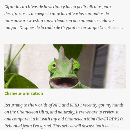
Cifrar los archivos de la víctima y luego pedir bitcoins para
descifrarlos es un negocio muy lucrativo: las campañas de
ramsonware se están convirtiendo en una amenaza cada vez
mayor . Después de la caída de CryptoLocker surgió Cryptowall,
con técnicas anti-depuración avanzadas, y después numerosas
variantes que se incluyen en campañas dirigidas cada vez más
numerosas. Una de las últimas variantes se llama TeslaCrypt y
parece ser un derivado del ransomware CryptoLocker original .
Este ransomware está dirigido específicamente a gamers y,
aunque dice estar usando RSA-2048 asimétrico para cifrar
archivos, realmente está usando AES simétrico , lo que ha
permitido a Talos Group ( Talos Security Intelligence & Research
Group ) desarrollar una herramienta que descifra los archivos...
Chamele-o-nization
Primero se analizaron dos muestras con fecha de marzo y abril de
2015 . Ambas muestras implementaban los siguientes algoritmos
Returning to the worlds of NFC and RFID, I recently got my hands
de hash: - SHA1 - SHA256 - RIPEMD160 - BASE58 - BASE64
on the Chameleon Ultra, and naturally, here we are to review it
and compare it a bit with my old Chameleon Mini (RevE) RDV2.0
Rebooted from Proxgrind. This article will discuss both devices,