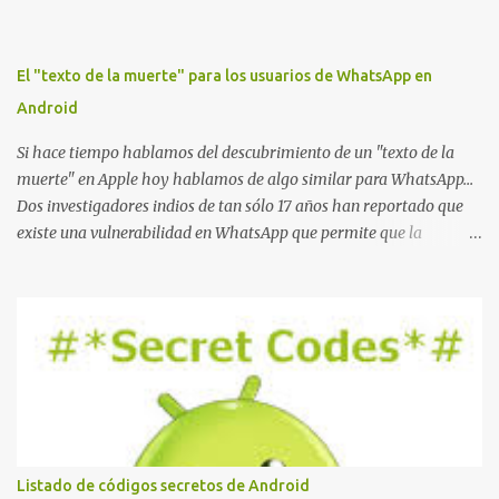
El "texto de la muerte" para los usuarios de WhatsApp en
Android
Si hace tiempo hablamos del descubrimiento de un "texto de la
muerte" en Apple hoy hablamos de algo similar para WhatsApp...
Dos investigadores indios de tan sólo 17 años han reportado que
existe una vulnerabilidad en WhatsApp que permite que la
aplicación se detenga por completo al intentar leer un sólo
mensaje de 2000 caracteres especiales y tan sólo 2 KB de tamaño.
La vulnerabilidad ha sido probada y funciona correctamente en la
mayoría de las versiones de Android y de WhatsApp incluyendo la
2.11.431 y 2.11.432. Sin embargo todavía no se ha probado en iOS y
Windows no parece ser vulnerable. Esto podría provocar que se
extienda como una pesada broma la moda de bloquear WhatsApp
a otras personas, cuyo modo de recuperar el uso de la misma sería
borrando la conversación y el historial de chat con quien
Listado de códigos secretos de Android