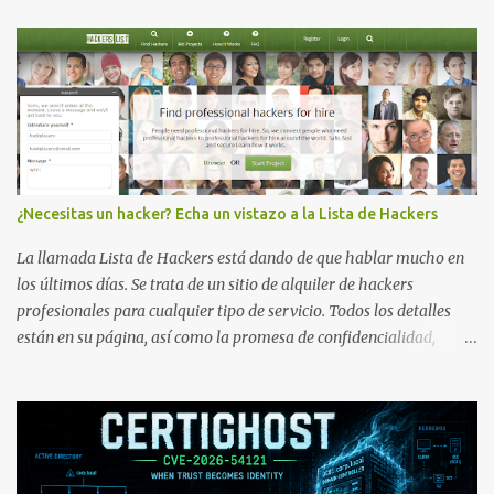
¿Necesitas un hacker? Echa un vistazo a la Lista de Hackers
La llamada Lista de Hackers está dando de que hablar mucho en
los últimos días. Se trata de un sitio de alquiler de hackers
profesionales para cualquier tipo de servicio. Todos los detalles
están en su página, así como la promesa de confidencialidad,
discreción, comunicaciones cifradas y la garantía de que ningún
servicio será demasiado difícil para los talentos que pueden ser
contratados desde la plataforma. En el sitio se asegura de que
Lista de Hackers, con identidades desconocidas, fue creada para un
"uso legal y ético", y sin embargo existen propuestas de dudosa