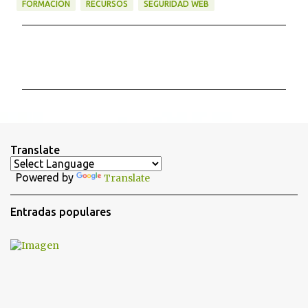
FORMACIÓN
RECURSOS
SEGURIDAD WEB
C
o
m
e
n
t
Translate
a
Powered by
Translate
r
i
Entradas populares
o
s