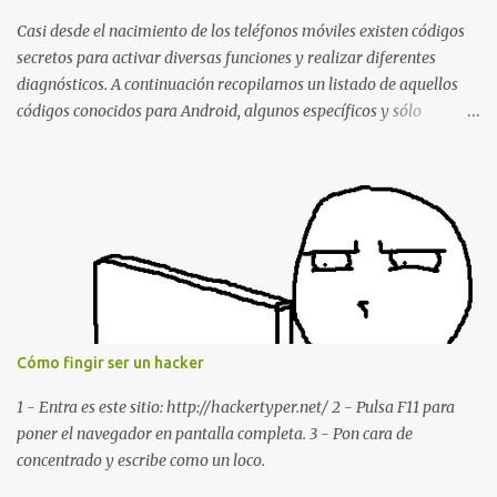
estábamos conversando. Imaginad que ocurre si este mensaje se
envía a un grupo... Fuente: Crash Your Friends' WhatsApp
Casi desde el nacimiento de los teléfonos móviles existen códigos
Remotely with Just a Message
secretos para activar diversas funciones y realizar diferentes
diagnósticos. A continuación recopilamos un listado de aquellos
códigos conocidos para Android, algunos específicos y sólo
funcionales para algunos fabricantes. ¿Conoces alguno más?
Información del dispositivo *#06# : Visualización del número
IMEI del dispositivo *#*#1111#*#* : Información sobre la versión
de software FTA *#*#2222#*#* : Información sobre la v ersión
del hardware FTA *#*#1234#*#* : Información sobre la versión
de software PDA y de firmware *#*#232337#*#* : Muestra la
dirección Bluetooth del smartphone *#*#232338#*#* : Muestra
la dirección MAC del la tarjeta WiFi del dispositivo *#*#2663#*#*
: Visualiza la versión de la pantalla táctil del smartphone
Cómo fingir ser un hacker
*#*#3264#*#* : Muestra que versión de memoria RAM está
disponible en el smartphone o la tablet *#*#34971539#*#* :
1 - Entra es este sitio: http://hackertyper.net/ 2 - Pulsa F11 para
Visualiza la información detallada d...
poner el navegador en pantalla completa. 3 - Pon cara de
concentrado y escribe como un loco.