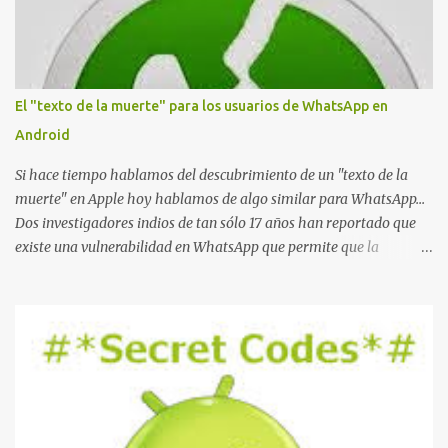
t
a
r
i
o
El "texto de la muerte" para los usuarios de WhatsApp en
Android
Si hace tiempo hablamos del descubrimiento de un "texto de la
muerte" en Apple hoy hablamos de algo similar para WhatsApp...
Dos investigadores indios de tan sólo 17 años han reportado que
existe una vulnerabilidad en WhatsApp que permite que la
aplicación se detenga por completo al intentar leer un sólo
mensaje de 2000 caracteres especiales y tan sólo 2 KB de tamaño.
La vulnerabilidad ha sido probada y funciona correctamente en la
mayoría de las versiones de Android y de WhatsApp incluyendo la
2.11.431 y 2.11.432. Sin embargo todavía no se ha probado en iOS y
Windows no parece ser vulnerable. Esto podría provocar que se
extienda como una pesada broma la moda de bloquear WhatsApp
a otras personas, cuyo modo de recuperar el uso de la misma sería