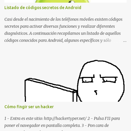
borrando la conversación y el historial de chat con quien
Listado de códigos secretos de Android
estábamos conversando. Imaginad que ocurre si este mensaje se
envía a un grupo... Fuente: Crash Your Friends' WhatsApp
Casi desde el nacimiento de los teléfonos móviles existen códigos
Remotely with Just a Message
secretos para activar diversas funciones y realizar diferentes
diagnósticos. A continuación recopilamos un listado de aquellos
códigos conocidos para Android, algunos específicos y sólo
funcionales para algunos fabricantes. ¿Conoces alguno más?
Información del dispositivo *#06# : Visualización del número
IMEI del dispositivo *#*#1111#*#* : Información sobre la versión
de software FTA *#*#2222#*#* : Información sobre la v ersión
del hardware FTA *#*#1234#*#* : Información sobre la versión
de software PDA y de firmware *#*#232337#*#* : Muestra la
dirección Bluetooth del smartphone *#*#232338#*#* : Muestra
la dirección MAC del la tarjeta WiFi del dispositivo *#*#2663#*#*
: Visualiza la versión de la pantalla táctil del smartphone
Cómo fingir ser un hacker
*#*#3264#*#* : Muestra que versión de memoria RAM está
disponible en el smartphone o la tablet *#*#34971539#*#* :
1 - Entra es este sitio: http://hackertyper.net/ 2 - Pulsa F11 para
Visualiza la información detallada d...
poner el navegador en pantalla completa. 3 - Pon cara de