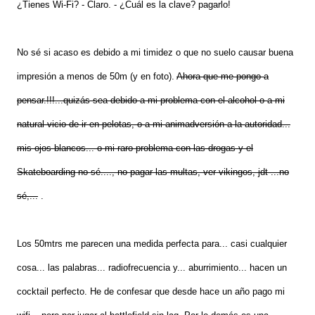
¿Tienes Wi-Fi?
- Claro.
- ¿Cuál es la clave?
pagarlo!
No sé si acaso es debido a mi timidez o que no suelo causar buena
impresión a menos de 50m (y en foto).
Ahora que me pongo a
pensar.!!!...quizás sea debido a mi problema con el alcohol o a mi
natural vicio de ir en pelotas, o a mi animadversión
a la autoridad...
mis ojos blancos... o mi raro problema con las drogas y el
Skateboarding no sé...., no pagar las multas, ver vikingos, jdt ...no
sé,...
.
Los 50mtrs me parecen una medida perfecta para... casi cualquier
cosa... las palabras... radiofrecuencia y... aburrimiento... hacen un
cocktail perfecto. He de confesar que desde hace un año pago mi