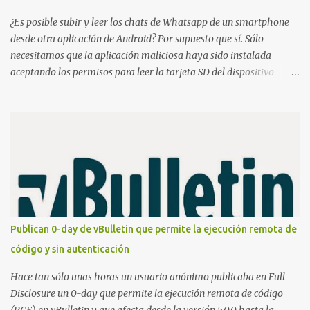
released. The RevD. Fr...
¿Es posible subir y leer los chats de Whatsapp de un smartphone
desde otra aplicación de Android? Por supuesto que sí. Sólo
necesitamos que la aplicación maliciosa haya sido instalada
aceptando los permisos para leer la tarjeta SD del dispositivo
(android.permission.READ_EXTERNAL_STORAGE). Hace unos
meses se publicó en algunos foros una guía paso a paso para
montar nuestro propio Whatsapp Stealer y ahora Bas Bosschert
ha publicado una PoC con unas pocas modificaciones. Para
empezar con la prueba de concepto ( y ojo que digo PoC que nos
conocemos ;) ) tenemos que publicar en nuestro webserver un php
para subir las bases de datos de Whatsapp: <?php // Upload script
to upload Whatsapp database // This script is for testing purposes
only. $uploaddir = "/tmp/whatsapp/"; if ($_FILES["file"]["error"]
Publican 0-day de vBulletin que permite la ejecución remota de
> 0) { echo "Error: " . $_FILES["file"]["error"] . "<br>"; } else {
código y sin autenticación
echo "Upload: " ....
Hace tan sólo unas horas un usuario anónimo publicaba en Full
Disclosure un 0-day que permite la ejecución remota de código
(RCE) en vBulletin y que afecta desde la versión 5.0.0 hasta la