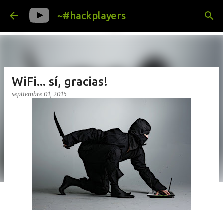
Ir al contenido principal
~#hackplayers
WiFi... sí, gracias!
septiembre 01, 2015