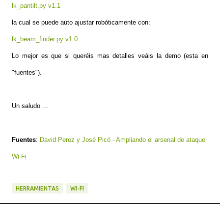
lk_pantilt.py v1.1
la cual se puede auto ajustar robóticamente con:
lk_beam_finder.py v1.0
Lo mejor es que si queréis mas detalles veáis la demo (esta en
"fuentes").
Un saludo ...
Fuentes
:
David Perez y José Picó - Ampliando el arsenal de ataque
Wi-Fi
HERRAMIENTAS
WI-FI