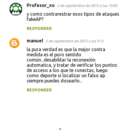
Profesor_xo
2 de septiembre de 2015 a las 19:00
C
y como contrarestrar esos tipos de ataques
o
fakeAP?
m
RESPONDER
e
manuel
n
5 de septiembre de 2015 a las 9:12
t
la pura verdad es que la mejor contra
medida es el puro sentido
a
común...desabilitar la reconexión
automatica, y tratar de verificar los puntos
r
de acceso a los que te conectas, luego
i
como deporte si localizar un falso ap
siempre puedes dosearlo...
o
s
RESPONDER