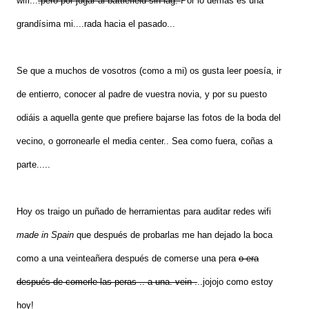
wifi...
.pero por jugar al battlefield sin lag.
Por lo demás es una
grandísima mi....rada hacia el pasado...
Se que a muchos de vosotros (como a mi) os gusta leer poesía, ir
de entierro, conocer al padre de vuestra novia, y por su puesto
odiáis a aquella gente que prefiere bajarse las fotos de la boda del
vecino, o gorronearle el media center.. Sea como fuera, coñas a
parte.....
Hoy os traigo un puñado de herramientas para auditar redes wifi
made in Spain
que después de probarlas me han dejado la boca
como a una veinteañera después de comerse una pera
o era
después de comerle las peras .. a una. vein .
..jojojo como estoy
hoy!