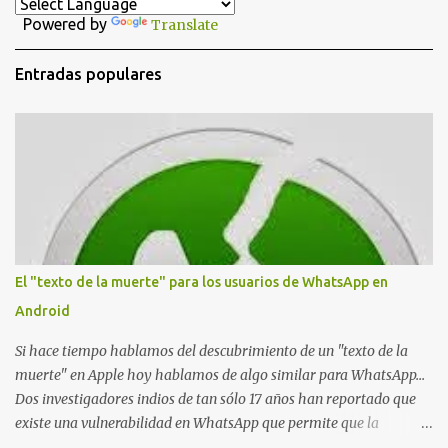
a
Powered by
Translate
r
i
Entradas populares
o
s
El "texto de la muerte" para los usuarios de WhatsApp en
Android
Si hace tiempo hablamos del descubrimiento de un "texto de la
muerte" en Apple hoy hablamos de algo similar para WhatsApp...
Dos investigadores indios de tan sólo 17 años han reportado que
existe una vulnerabilidad en WhatsApp que permite que la
aplicación se detenga por completo al intentar leer un sólo