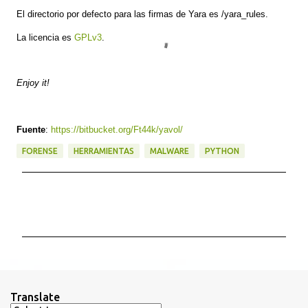
El directorio por defecto para las firmas de Yara es /yara_rules.
La licen
cia
es
GPLv3
.
Enjoy it!
Fuente
:
https://bitbucket.org/Ft44k/yavol/
FORENSE
HERRAMIENTAS
MALWARE
PYTHON
C
o
m
e
n
t
Translate