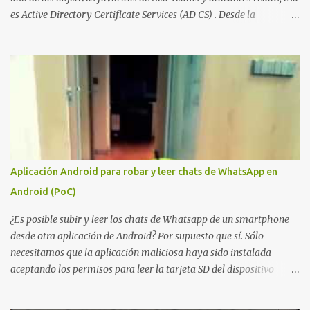
es Active Directory Certificate Services (AD CS) . Desde la
publicación de Certified Pre-Owned , la comunidad descubrió que
una PKI mal configurada podía ser incluso más peligrosa que un
Kerberoasting o un abuso de delegaciones. Ahora llega una nueva
vulnerabilidad bautizada como Certighost (CVE-2026-54121) , una
elevación de privilegios que afecta a Microsoft Active Directory
Certificate Services y que, según Microsoft, permite que un usuario
autenticado eleve privilegios a través de la red debido a un
problema de autorización. La vulnerabilidad ha recibido una
puntuación CVSS 8.8 y ya dispone de un Proof of Concept público.
Aplicación Android para robar y leer chats de WhatsApp en
Lo interesante de Certighost no es únicamente la vulnerabilidad,
Android (PoC)
sino el objetivo final. Mientras muchos ataques contra AD CS
buscan obtener un certificado válido para ...
¿Es posible subir y leer los chats de Whatsapp de un smartphone
desde otra aplicación de Android? Por supuesto que sí. Sólo
necesitamos que la aplicación maliciosa haya sido instalada
aceptando los permisos para leer la tarjeta SD del dispositivo
(android.permission.READ_EXTERNAL_STORAGE). Hace unos
meses se publicó en algunos foros una guía paso a paso para