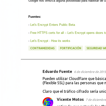
Google nos ofrezca alguna posibilidad para habilitar de 
Fuentes:
-
Let's Encrypt Enters Public Beta
-
Free HTTPS certs for all – Let's Encrypt opens doors 
-
Let's Encrypt - How its works
CONTRAMEDIDAS
FORTIFICACIÓN
SEGURIDAD W
Eduardo Fuente
6 de diciembre de 2015 
C
Pueden utilizar Cloudflare que básica
o
(Flexible SSL) para las personas que 
m
Claro que el tráfico cifrado sería uni
e
Vicente Motos
7 de diciembre
n