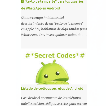
El "texto de la muerte" para los usuarios
de WhatsApp en Android
Si hace tiempo hablamos del
descubrimiento de un "texto de la muerte"
en Apple hoy hablamos de algo similar para
WhatsApp... Dos investigadores indios de tan
sólo 17 años han reportado que existe una
vulnerabilidad en WhatsApp que permite
que la aplicación se detenga por completo al
intentar leer un sólo mensaje de 2000
caracteres especiales y tan sólo 2 KB de
tamaño. La vulnerabilidad ha sido probada
y funciona correctamente en la mayoría de
las versiones de Android y de WhatsApp
incluyendo la 2.11.431 y 2.11.432. Sin embargo
Listado de códigos secretos de Android
todavía no se ha probado en iOS y Windows
no parece ser vulnerable. Esto podría
Casi desde el nacimiento de los teléfonos
provocar que se extienda como una pesada
móviles existen códigos secretos para activar