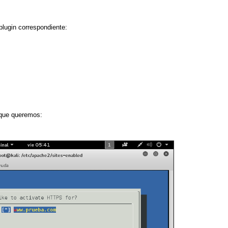
plugin correspondiente:
que quer
e
mos: