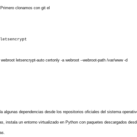
 Primero clonamos con git el
letsencrypt
 webroot letsencrypt-auto certonly -a webroot --webroot-path /var/www -d
la algunas dependencias desde los repositorios oficiales del sistema operativ
as, instala un entorno virtualizado en Python con paquetes descargados desd
as.