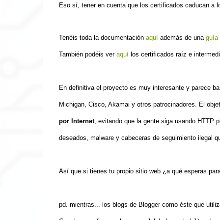
Eso sí, tener en cuenta que los certificados caducan a
Tenéis toda la documentación
aquí
además de una
guía 
También
pod
éis
ver
aquí
los certificados raíz e intermed
En definitiva
e
l proyecto es muy interesante
y
parece ba
Michigan, Cisco, Akamai y otros patrocinadores. El objet
por Internet
, evitando que la gente siga usando HTTP
p
deseados, malware y cabeceras de seguimiento ilegal qu
Así que si tienes tu propio sitio web ¿a qué esperas para 
pd. mientras
...
los blogs de Blogger como éste que utili