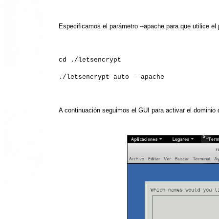
Especificamos el parámetro --apache para que utilice el 
cd ./letsencrypt
./letsencrypt-auto --apache
A continuaci
ón
seguimos el GUI para
activar
el dominio 