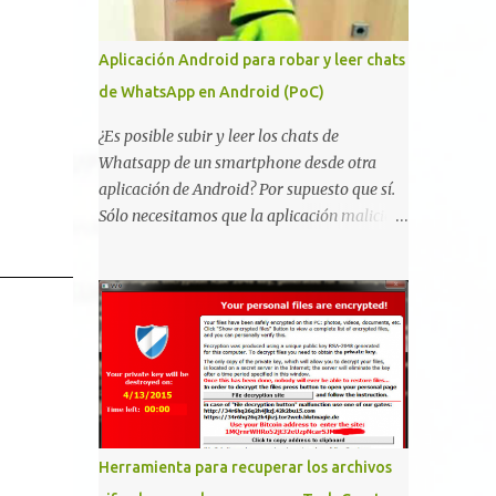
vulnerabilidad bautizada como Certighost
(CVE-2026-54121) , una elevación de
Aplicación Android para robar y leer chats
privilegios que afecta a Microsoft Active
de WhatsApp en Android (PoC)
Directory Certificate Services y que, según
Microsoft, permite que un usuario
¿Es posible subir y leer los chats de
autenticado eleve privilegios a través de la
Whatsapp de un smartphone desde otra
red debido a un problema de autorización.
aplicación de Android? Por supuesto que sí.
La vulnerabilidad ha recibido una
Sólo necesitamos que la aplicación maliciosa
puntuación CVSS 8.8 y ya dispone de un
haya sido instalada aceptando los permisos
Proof of Concept público. Lo interesante de
para leer la tarjeta SD del dispositivo
Certighost no es únicamente la
(android.permission.READ_EXTERNAL_STO
vulnerabilidad, sino el objetivo final.
RAGE). Hace unos meses se publicó en
Mientras muchos ataques contra AD CS
algunos foros una guía paso a paso para
buscan obtener un certificado válido para ...
montar nuestro propio Whatsapp Stealer y
ahora Bas Bosschert ha publicado una PoC
con unas pocas modificaciones. Para
empezar con la prueba de concepto ( y ojo
Herramienta para recuperar los archivos
que digo PoC que nos conocemos ;) )