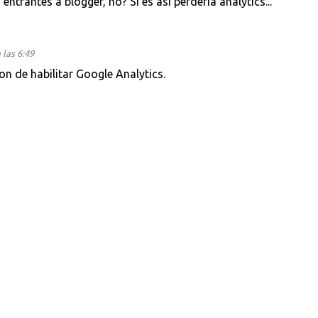
entrantes a blogger, no? Si es así perdería analytics...
 las 6:49
on de habilitar Google Analytics.