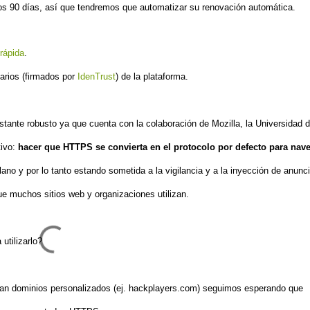
 los 90 días, así que tendremos que automatizar su renovación automática.
rápida
.
iarios
(firmados por
IdenTrust
)
de
la platafor
ma
.
stante robusto ya que cuenta con la colaboración de Mozilla, la Universidad 
ivo
:
hacer que HTTPS se convierta en el protocolo por defecto para nav
lano y por lo tanto
estando sometida a la vigilancia y a la inyección de anunc
e muchos sitios web y organizaciones utilizan.
utilizarlo?
zan dominios personalizados (ej. hackplayers.com)
seguimos esperando que