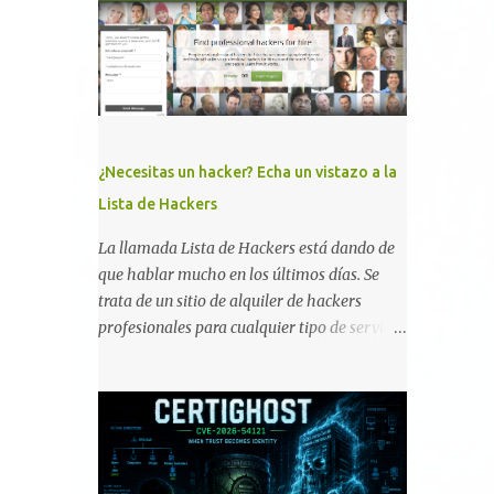
memoria RAM está disponible en el
smartphone o la tablet *#*#34971539#*#* :
Visualiza la información detallada d...
¿Necesitas un hacker? Echa un vistazo a la
Lista de Hackers
La llamada Lista de Hackers está dando de
que hablar mucho en los últimos días. Se
trata de un sitio de alquiler de hackers
profesionales para cualquier tipo de servicio.
Todos los detalles están en su página, así
como la promesa de confidencialidad,
discreción, comunicaciones cifradas y la
garantía de que ningún servicio será
demasiado difícil para los talentos que
pueden ser contratados desde la plataforma.