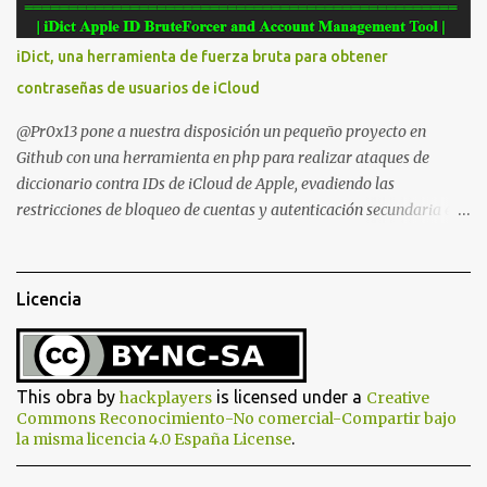
to upload Whatsapp database // This script is for testing purposes
only. $uploaddir = "/tmp/whatsapp/"; if ($_FILES["file"]["error"]
iDict, una herramienta de fuerza bruta para obtener
> 0) { echo "Error: " . $_FILES["file"]["error"] . "<br>"; } else {
contraseñas de usuarios de iCloud
echo "Upload: " ....
@Pr0x13 pone a nuestra disposición un pequeño proyecto en
Github con una herramienta en php para realizar ataques de
diccionario contra IDs de iCloud de Apple, evadiendo las
restricciones de bloqueo de cuentas y autenticación secundaria en
cualquier cuenta. Para usarlo simplemente hay que descargar y
descomprimir la carpeta en el htdocs del servidor web (probado
en XAMP ) e instalar CURL en tu SO. No olvides también habilitar
Licencia
la extensión CURL descomentando la siguiente línea en tu fichero
php.ini: ;extension=php_curl.dll Después ve a http://127.0.0.1/iDict/
en tu navegador web (preferiblemente Firefox , Chrome o Safari ) .
Wordlist.txt es de iBrute y satisface los requisitos de contraseña
This obra by
is licensed under a
hackplayers
Creative
de iCloud Su autor y por supuesto también nosotros no se hacen
Commons Reconocimiento-No comercial-Compartir bajo
.
la misma licencia 4.0 España License
responsables de su uso (comprueba las restricciones de tu país).
Actualización : publicada iDictPy, una (irónica lol!) versión en