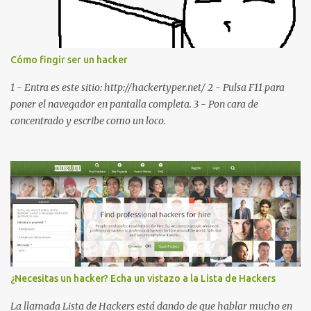
de software PDA y de firmware *#*#232337#*#* : Muestra la
dirección Bluetooth del smartphone *#*#232338#*#* : Muestra
la dirección MAC del la tarjeta WiFi del dispositivo *#*#2663#*#*
: Visualiza la versión de la pantalla táctil del smartphone
Cómo fingir ser un hacker
*#*#3264#*#* : Muestra que versión de memoria RAM está
disponible en el smartphone o la tablet *#*#34971539#*#* :
1 - Entra es este sitio: http://hackertyper.net/ 2 - Pulsa F11 para
Visualiza la información detallada d...
poner el navegador en pantalla completa. 3 - Pon cara de
concentrado y escribe como un loco.
¿Necesitas un hacker? Echa un vistazo a la Lista de Hackers
La llamada Lista de Hackers está dando de que hablar mucho en