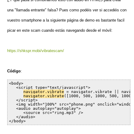
una "llamada entrante" falsa? Pues como podéis ver si accedéis con
vuestro smartphone a la siguiente página de demo es bastante facil
picar en este scam cuando estás navegando desde el móvil:
https://shkspr.mobi/vibratescam/
Código
:
<body>

   <script type="text/javascript">

navigator.vibrate
 = navigator.vibrate || navig
navigator.vibrate
([1000, 500, 1000, 500, 1000,
   </script>

   <img width="100%" src="phone.png" onclick="window
   <audio autoplay="autoplay"> 

      <source src="ring.mp3" /> 

   </audio>

</body>