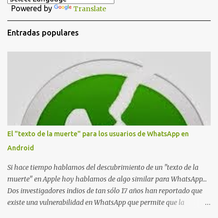
a
Powered by
Translate
r
u
n
Entradas populares
c
o
m
e
n
t
a
r
i
o
El "texto de la muerte" para los usuarios de WhatsApp en
Android
Si hace tiempo hablamos del descubrimiento de un "texto de la
muerte" en Apple hoy hablamos de algo similar para WhatsApp...
Dos investigadores indios de tan sólo 17 años han reportado que
existe una vulnerabilidad en WhatsApp que permite que la
aplicación se detenga por completo al intentar leer un sólo