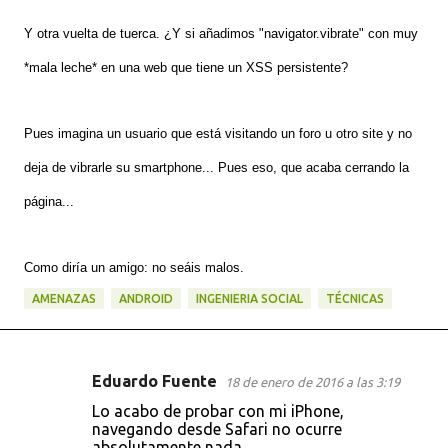
Y otra vuelta de tuerca. ¿Y si añadimos "navigator.vibrate" con muy
*mala leche* en una web que tiene un XSS persistente?
Pues imagina un usuario que está visitando un foro u otro site y no
deja de vibrarle su smartphone... Pues eso, que acaba cerrando la
página...
Como diría un amigo: no seáis malos.
AMENAZAS
ANDROID
INGENIERIA SOCIAL
TÉCNICAS
Eduardo Fuente
18 de enero de 2016 a las 3:19
C
Lo acabo de probar con mi iPhone,
o
navegando desde Safari no ocurre
absolutamente nada.