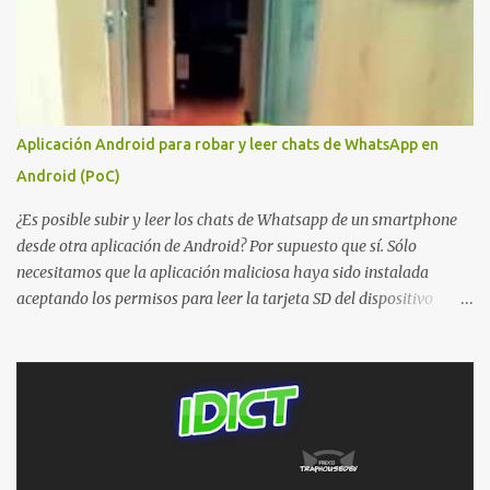
Aplicación Android para robar y leer chats de WhatsApp en
Android (PoC)
¿Es posible subir y leer los chats de Whatsapp de un smartphone
desde otra aplicación de Android? Por supuesto que sí. Sólo
necesitamos que la aplicación maliciosa haya sido instalada
aceptando los permisos para leer la tarjeta SD del dispositivo
(android.permission.READ_EXTERNAL_STORAGE). Hace unos
meses se publicó en algunos foros una guía paso a paso para
montar nuestro propio Whatsapp Stealer y ahora Bas Bosschert
ha publicado una PoC con unas pocas modificaciones. Para
empezar con la prueba de concepto ( y ojo que digo PoC que nos
conocemos ;) ) tenemos que publicar en nuestro webserver un php
para subir las bases de datos de Whatsapp: <?php // Upload script