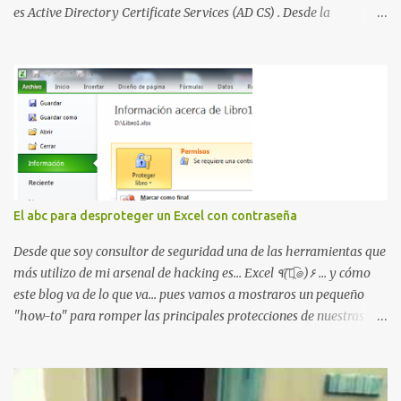
es Active Directory Certificate Services (AD CS) . Desde la
publicación de Certified Pre-Owned , la comunidad descubrió que
una PKI mal configurada podía ser incluso más peligrosa que un
Kerberoasting o un abuso de delegaciones. Ahora llega una nueva
vulnerabilidad bautizada como Certighost (CVE-2026-54121) , una
elevación de privilegios que afecta a Microsoft Active Directory
Certificate Services y que, según Microsoft, permite que un usuario
autenticado eleve privilegios a través de la red debido a un
problema de autorización. La vulnerabilidad ha recibido una
puntuación CVSS 8.8 y ya dispone de un Proof of Concept público.
El abc para desproteger un Excel con contraseña
Lo interesante de Certighost no es únicamente la vulnerabilidad,
sino el objetivo final. Mientras muchos ataques contra AD CS
Desde que soy consultor de seguridad una de las herramientas que
buscan obtener un certificado válido para ...
más utilizo de mi arsenal de hacking es... Excel ٩(͡๏̯͡๏)۶ ... y cómo
este blog va de lo que va... pues vamos a mostraros un pequeño
"how-to" para romper las principales protecciones de nuestras
hojas de cálculo favoritas. Cifrar con contraseña Algo muy común
es proteger el acceso total al fichero con una contraseña: