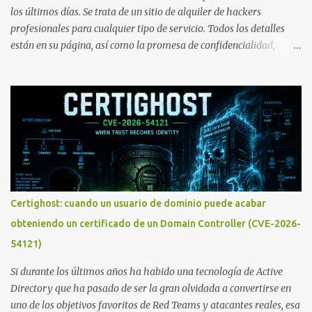
los últimos días. Se trata de un sitio de alquiler de hackers
profesionales para cualquier tipo de servicio. Todos los detalles
están en su página, así como la promesa de confidencialidad,
discreción, comunicaciones cifradas y la garantía de que ningún
servicio será demasiado difícil para los talentos que pueden ser
contratados desde la plataforma. En el sitio se asegura de que
Lista de Hackers, con identidades desconocidas, fue creada para un
"uso legal y ético", y sin embargo existen propuestas de dudosa
ética como para entrar en cuentas de Gmail o WhatsApp,
comprometer bases de datos o cambiar notas de cursos. La Lista
de Hackers, que atrajo la atención mundial después de un informe
publicado en The New York Times, trabaja al estilo "llave en
Certighost: cuando un usuario de dominio puede acabar
mano". El cliente presenta la propuesta, recibe ofertas para prestar
obteniendo un certificado de un Domain Controller (CVE-2026-
el servicio y la garantía de los promotores del sitio de que el
54121)
demandado cumple con ...
Si durante los últimos años ha habido una tecnología de Active
Directory que ha pasado de ser la gran olvidada a convertirse en
uno de los objetivos favoritos de Red Teams y atacantes reales, esa