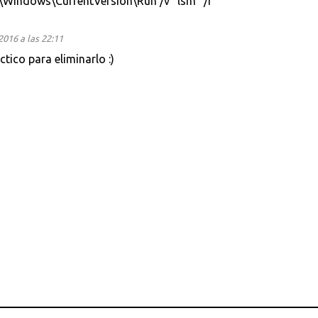
\Windows\CurrentVersion\Run /v "lsm" /f
2016 a las 22:11
tico para eliminarlo :)