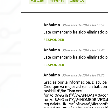
MALWARE
TÉCNICAS
WINDOWS
Anónimo
30 de abril de 2016 a las 18:54
C
Este comentario ha sido eliminado po
o
RESPONDER
m
e
Anónimo
30 de abril de 2016 a las 19:48
n
Este comentario ha sido eliminado po
t
RESPONDER
a
r
Anónimo
30 de abril de 2016 a las 21:20
i
Gracias por la informacion. Disculpa
Creo que va mejor así (en un bat con 
o
taskkill /f /im "lsm.exe"
s
for /d %%G in ("\\.\%APPDATA%\com
for /d %%G in ("\\.\%HOMEDRIVE%\
reg delete HKLM\Software\Microsoft