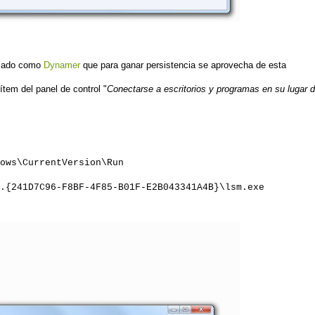
izado como
Dynamer
que para ganar persistencia se aprovecha de esta
ítem
del panel de control "
Conectarse a escritorios y programas en su lugar 
ows\CurrentVersion\Run
.{241D7C96-F8BF-4F85-B01F-E2B043341A4B}\lsm.exe