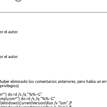
r el autor.
r el autor.
 haber eliminado los comentarios anteriores, pero había un err
privilegios)
*") do rd /s /q "%%~G"
tmp\com*") do rd /s /q "%%~G"
\Windows\CurrentVersion\Run /v "lsm" /f