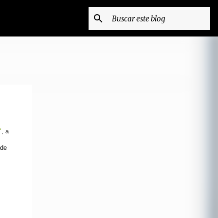
"
, a
 de