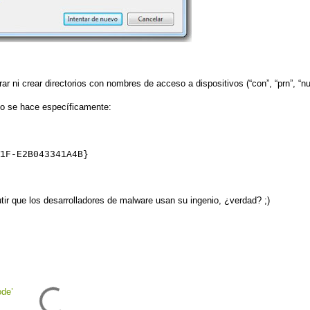
ar ni crea
r
directorios con nombres de acceso a dispositivos (“con”, “prn”, “nu
 no se hace específicamente:
1F-E2B043341A4B}
tir
que los desarrolladores de malware usan su ingenio, ¿verdad? ;)
de’