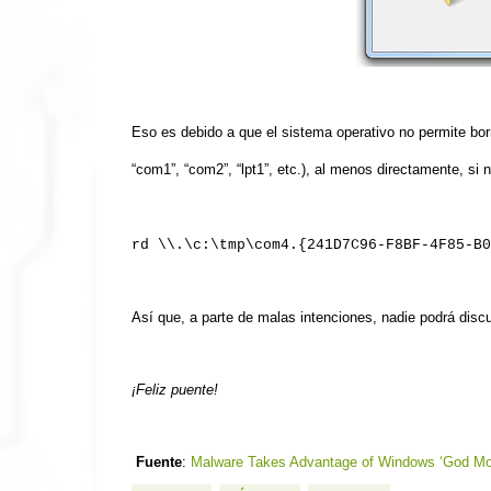
Eso es debido a que el sistema operativo no permite borr
“com1”, “com2”, “lpt1”, etc.), al menos directamente, si
rd \\.\c:\tmp\com4.{241D7C96-F8BF-4F85-B0
Así
que, a parte de malas intenciones, nadie podrá
discu
¡Feliz puente!
Fuente
:
Malware Takes Advantage of Windows ‘God Mo