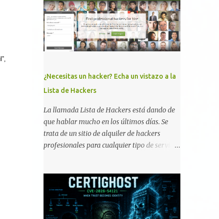
memoria RAM está disponible en el
smartphone o la tablet *#*#34971539#*#* :
Visualiza la información detallada d...
l”,
¿Necesitas un hacker? Echa un vistazo a la
Lista de Hackers
La llamada Lista de Hackers está dando de
que hablar mucho en los últimos días. Se
trata de un sitio de alquiler de hackers
profesionales para cualquier tipo de servicio.
Todos los detalles están en su página, así
como la promesa de confidencialidad,
discreción, comunicaciones cifradas y la
garantía de que ningún servicio será
demasiado difícil para los talentos que
pueden ser contratados desde la plataforma.