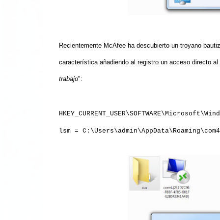
Recientemente McAfee ha descubierto un troyano baut
característica añadiendo
a
l registro un acceso directo al
trabajo
":
HKEY_CURRENT_USER\SOFTWARE\Microsoft\Wind
lsm = C:\Users\admin\AppData\Roaming\com4