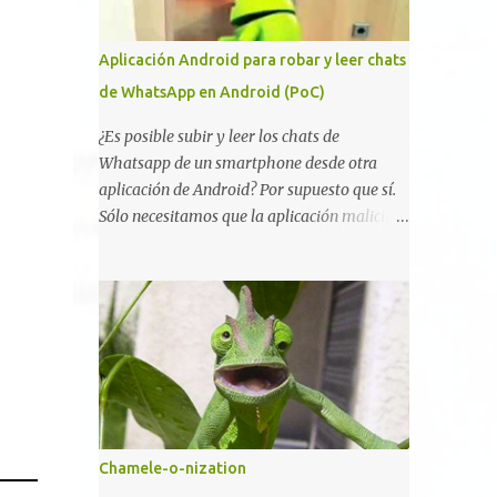
vulnerabilidad bautizada como Certighost
(CVE-2026-54121) , una elevación de
Aplicación Android para robar y leer chats
privilegios que afecta a Microsoft Active
de WhatsApp en Android (PoC)
Directory Certificate Services y que, según
Microsoft, permite que un usuario
¿Es posible subir y leer los chats de
autenticado eleve privilegios a través de la
Whatsapp de un smartphone desde otra
red debido a un problema de autorización.
aplicación de Android? Por supuesto que sí.
La vulnerabilidad ha recibido una
Sólo necesitamos que la aplicación maliciosa
puntuación CVSS 8.8 y ya dispone de un
haya sido instalada aceptando los permisos
Proof of Concept público. Lo interesante de
para leer la tarjeta SD del dispositivo
Certighost no es únicamente la
(android.permission.READ_EXTERNAL_STO
vulnerabilidad, sino el objetivo final.
RAGE). Hace unos meses se publicó en
Mientras muchos ataques contra AD CS
algunos foros una guía paso a paso para
buscan obtener un certificado válido para ...
montar nuestro propio Whatsapp Stealer y
ahora Bas Bosschert ha publicado una PoC
con unas pocas modificaciones. Para
empezar con la prueba de concepto ( y ojo
Chamele-o-nization
que digo PoC que nos conocemos ;) )