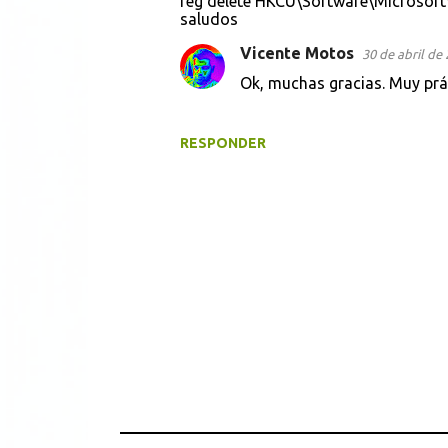
reg delete HKCU\Software\Microsoft
saludos
Vicente Motos
30 de abril de 
Ok, muchas gracias. Muy prác
RESPONDER