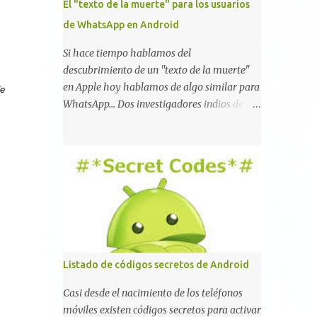
El "texto de la muerte" para los usuarios
de WhatsApp en Android
Si hace tiempo hablamos del
descubrimiento de un "texto de la muerte"
en Apple hoy hablamos de algo similar para
de
WhatsApp... Dos investigadores indios de tan
sólo 17 años han reportado que existe una
vulnerabilidad en WhatsApp que permite
que la aplicación se detenga por completo al
intentar leer un sólo mensaje de 2000
caracteres especiales y tan sólo 2 KB de
tamaño. La vulnerabilidad ha sido probada
y funciona correctamente en la mayoría de
las versiones de Android y de WhatsApp
incluyendo la 2.11.431 y 2.11.432. Sin embargo
Listado de códigos secretos de Android
todavía no se ha probado en iOS y Windows
no parece ser vulnerable. Esto podría
Casi desde el nacimiento de los teléfonos
provocar que se extienda como una pesada
móviles existen códigos secretos para activar