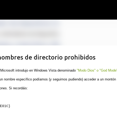
Ir al contenido principal
nombres de directorio prohibidos
Microsoft introdujo en Windows Vista denominado
"Modo Dios" o "God Mode
 un nombre específico
pod
íamos (y seguimos p
u
diendo)
acceder a un montón
ones. Si recordáis:
E01C}