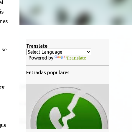
al
ás
ones
Translate
 se
Powered by
Translate
Entradas populares
uy
que