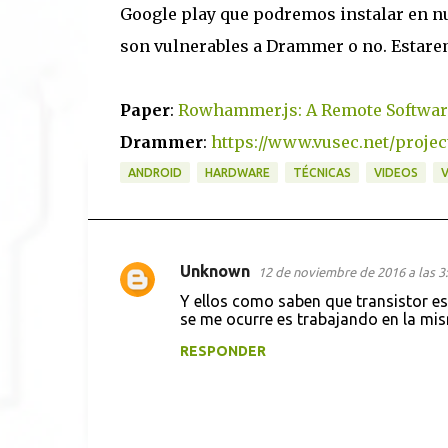
Google play que podremos instalar en nu
son vulnerables a Drammer o no. Estare
Paper
:
Rowhammer.js: A Remote Software-
Drammer
:
https://www.vusec.net/proje
ANDROID
HARDWARE
TÉCNICAS
VIDEOS
V
Unknown
12 de noviembre de 2016 a las 3
C
Y ellos como saben que transistor es
o
se me ocurre es trabajando en la mi
m
RESPONDER
e
n
t