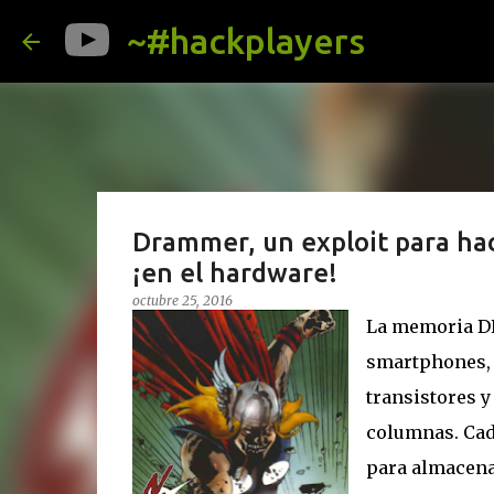
~#hackplayers
Drammer, un exploit para hac
¡en el hardware!
octubre 25, 2016
La memoria DR
smartphones, e
transistores y
columnas. Cad
para almacenar