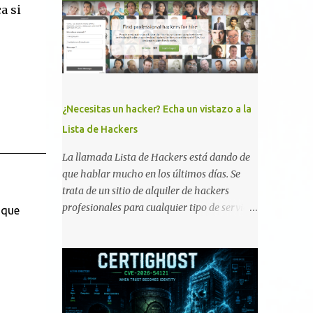
a si
memoria RAM está disponible en el
smartphone o la tablet *#*#34971539#*#* :
Visualiza la información detallada d...
¿Necesitas un hacker? Echa un vistazo a la
Lista de Hackers
La llamada Lista de Hackers está dando de
que hablar mucho en los últimos días. Se
trata de un sitio de alquiler de hackers
profesionales para cualquier tipo de servicio.
 que
Todos los detalles están en su página, así
como la promesa de confidencialidad,
discreción, comunicaciones cifradas y la
garantía de que ningún servicio será
demasiado difícil para los talentos que
pueden ser contratados desde la plataforma.