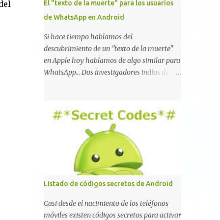
del
El "texto de la muerte" para los usuarios
de WhatsApp en Android
Si hace tiempo hablamos del
descubrimiento de un "texto de la muerte"
en Apple hoy hablamos de algo similar para
WhatsApp... Dos investigadores indios de tan
sólo 17 años han reportado que existe una
vulnerabilidad en WhatsApp que permite
que la aplicación se detenga por completo al
intentar leer un sólo mensaje de 2000
caracteres especiales y tan sólo 2 KB de
tamaño. La vulnerabilidad ha sido probada
y funciona correctamente en la mayoría de
las versiones de Android y de WhatsApp
incluyendo la 2.11.431 y 2.11.432. Sin embargo
Listado de códigos secretos de Android
todavía no se ha probado en iOS y Windows
no parece ser vulnerable. Esto podría
Casi desde el nacimiento de los teléfonos
provocar que se extienda como una pesada
móviles existen códigos secretos para activar