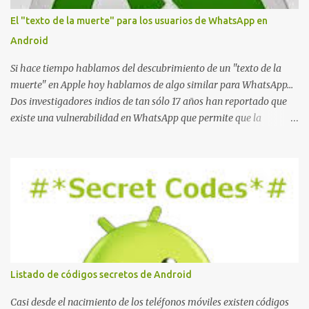
o
El "texto de la muerte" para los usuarios de WhatsApp en
Android
Si hace tiempo hablamos del descubrimiento de un "texto de la
muerte" en Apple hoy hablamos de algo similar para WhatsApp...
Dos investigadores indios de tan sólo 17 años han reportado que
existe una vulnerabilidad en WhatsApp que permite que la
aplicación se detenga por completo al intentar leer un sólo
mensaje de 2000 caracteres especiales y tan sólo 2 KB de tamaño.
La vulnerabilidad ha sido probada y funciona correctamente en la
mayoría de las versiones de Android y de WhatsApp incluyendo la
2.11.431 y 2.11.432. Sin embargo todavía no se ha probado en iOS y
Windows no parece ser vulnerable. Esto podría provocar que se
extienda como una pesada broma la moda de bloquear WhatsApp
a otras personas, cuyo modo de recuperar el uso de la misma sería
borrando la conversación y el historial de chat con quien
Listado de códigos secretos de Android
estábamos conversando. Imaginad que ocurre si este mensaje se
envía a un grupo... Fuente: Crash Your Friends' WhatsApp
Casi desde el nacimiento de los teléfonos móviles existen códigos