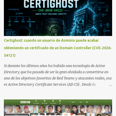
Certighost: cuando un usuario de dominio puede acabar
obteniendo un certificado de un Domain Controller (CVE-2026-
54121)
Si durante los últimos años ha habido una tecnología de Active
Directory que ha pasado de ser la gran olvidada a convertirse en
uno de los objetivos favoritos de Red Teams y atacantes reales, esa
es Active Directory Certificate Services (AD CS) . Desde la
publicación de Certified Pre-Owned , la comunidad descubrió que
una PKI mal configurada podía ser incluso más peligrosa que un
Kerberoasting o un abuso de delegaciones. Ahora llega una nueva
vulnerabilidad bautizada como Certighost (CVE-2026-54121) , una
elevación de privilegios que afecta a Microsoft Active Directory