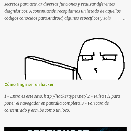
Remotely with Just a Message
secretos para activar diversas funciones y realizar diferentes
diagnósticos. A continuación recopilamos un listado de aquellos
códigos conocidos para Android, algunos específicos y sólo
funcionales para algunos fabricantes. ¿Conoces alguno más?
Información del dispositivo *#06# : Visualización del número
IMEI del dispositivo *#*#1111#*#* : Información sobre la versión
de software FTA *#*#2222#*#* : Información sobre la v ersión
del hardware FTA *#*#1234#*#* : Información sobre la versión
de software PDA y de firmware *#*#232337#*#* : Muestra la
dirección Bluetooth del smartphone *#*#232338#*#* : Muestra
la dirección MAC del la tarjeta WiFi del dispositivo *#*#2663#*#*
: Visualiza la versión de la pantalla táctil del smartphone
Cómo fingir ser un hacker
*#*#3264#*#* : Muestra que versión de memoria RAM está
disponible en el smartphone o la tablet *#*#34971539#*#* :
1 - Entra es este sitio: http://hackertyper.net/ 2 - Pulsa F11 para
Visualiza la información detallada d...
poner el navegador en pantalla completa. 3 - Pon cara de
concentrado y escribe como un loco.