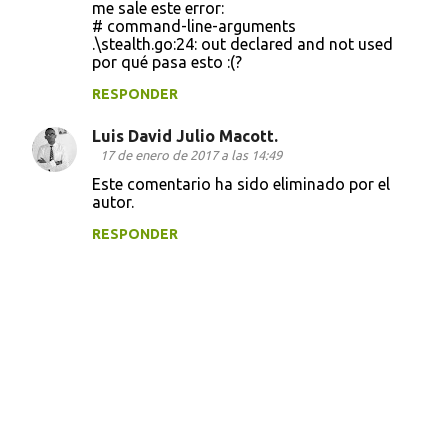
me sale este error:
e
# command-line-arguments
.\stealth.go:24: out declared and not used
n
por qué pasa esto :(?
t
RESPONDER
a
r
Luis David Julio Macott.
17 de enero de 2017 a las 14:49
i
Este comentario ha sido eliminado por el
o
autor.
s
RESPONDER