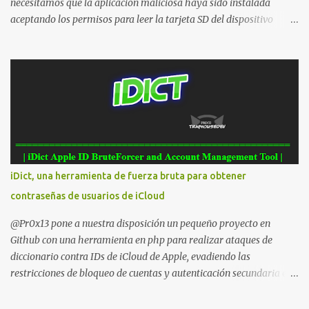
necesitamos que la aplicación maliciosa haya sido instalada
aceptando los permisos para leer la tarjeta SD del dispositivo
(android.permission.READ_EXTERNAL_STORAGE). Hace unos
meses se publicó en algunos foros una guía paso a paso para
montar nuestro propio Whatsapp Stealer y ahora Bas Bosschert
ha publicado una PoC con unas pocas modificaciones. Para
empezar con la prueba de concepto ( y ojo que digo PoC que nos
conocemos ;) ) tenemos que publicar en nuestro webserver un php
para subir las bases de datos de Whatsapp: <?php // Upload script
to upload Whatsapp database // This script is for testing purposes
only. $uploaddir = "/tmp/whatsapp/"; if ($_FILES["file"]["error"]
iDict, una herramienta de fuerza bruta para obtener
> 0) { echo "Error: " . $_FILES["file"]["error"] . "<br>"; } else {
contraseñas de usuarios de iCloud
echo "Upload: " ....
@Pr0x13 pone a nuestra disposición un pequeño proyecto en
Github con una herramienta en php para realizar ataques de
diccionario contra IDs de iCloud de Apple, evadiendo las
restricciones de bloqueo de cuentas y autenticación secundaria en
cualquier cuenta. Para usarlo simplemente hay que descargar y
descomprimir la carpeta en el htdocs del servidor web (probado