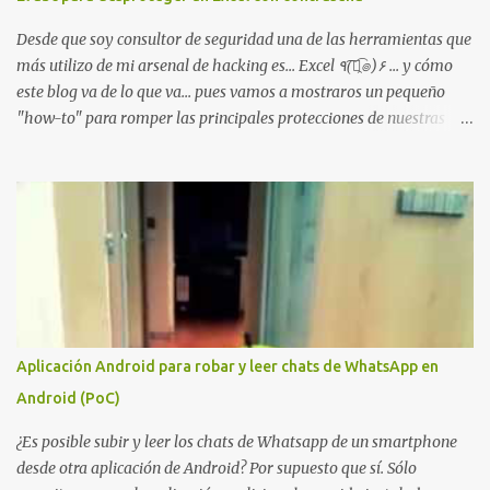
mano". El cliente presenta la propuesta, recibe ofertas para prestar
el servicio y la garantía de los promotores del sitio de que el
Desde que soy consultor de seguridad una de las herramientas que
demandado cumple con ...
más utilizo de mi arsenal de hacking es... Excel ٩(͡๏̯͡๏)۶ ... y cómo
este blog va de lo que va... pues vamos a mostraros un pequeño
"how-to" para romper las principales protecciones de nuestras
hojas de cálculo favoritas. Cifrar con contraseña Algo muy común
es proteger el acceso total al fichero con una contraseña:
Aplicación Android para robar y leer chats de WhatsApp en
Android (PoC)
¿Es posible subir y leer los chats de Whatsapp de un smartphone
desde otra aplicación de Android? Por supuesto que sí. Sólo