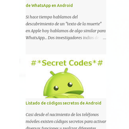
de WhatsApp en Android
Si hace tiempo hablamos del
descubrimiento de un "texto de la muerte"
en Apple hoy hablamos de algo similar para
WhatsApp... Dos investigadores indios de tan
sólo 17 años han reportado que existe una
vulnerabilidad en WhatsApp que permite
que la aplicación se detenga por completo al
intentar leer un sólo mensaje de 2000
caracteres especiales y tan sólo 2 KB de
tamaño. La vulnerabilidad ha sido probada
y funciona correctamente en la mayoría de
las versiones de Android y de WhatsApp
incluyendo la 2.11.431 y 2.11.432. Sin embargo
Listado de códigos secretos de Android
todavía no se ha probado en iOS y Windows
no parece ser vulnerable. Esto podría
Casi desde el nacimiento de los teléfonos
provocar que se extienda como una pesada
móviles existen códigos secretos para activar
broma la moda de bloquear WhatsApp a
diversas funciones y realizar diferentes