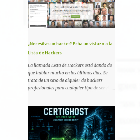
memoria RAM está disponible en el
smartphone o la tablet *#*#34971539#*#* :
Visualiza la información detallada d...
¿Necesitas un hacker? Echa un vistazo a la
Lista de Hackers
La llamada Lista de Hackers está dando de
que hablar mucho en los últimos días. Se
trata de un sitio de alquiler de hackers
profesionales para cualquier tipo de servicio.
Todos los detalles están en su página, así
como la promesa de confidencialidad,
discreción, comunicaciones cifradas y la
garantía de que ningún servicio será
demasiado difícil para los talentos que
pueden ser contratados desde la plataforma.