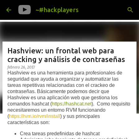
Ir al contenido principal
~#hackplayers
Hashview: un frontal web para
cracking y análisis de contraseñas
febrero 26, 2017
Hashview es una herramienta para profesionales de
seguridad que ayuda a organizar y automatizar las
tareas repetitivas relacionadas con el crackeo de
contraseñas. Básicamente podemos decir que
Hashview es una aplicación web que gestiona los
comandos hashcat (
https://hashcat.net
). Como requisito
necesitaremos un entorno RVM funcionando
(
https://rvm.io/rvm/install
) y sus principales
características son:
Crea tareas predefinidas de hashcat