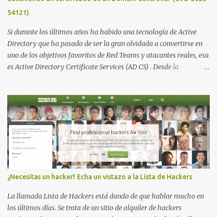
54121)
Si durante los últimos años ha habido una tecnología de Active
Directory que ha pasado de ser la gran olvidada a convertirse en
uno de los objetivos favoritos de Red Teams y atacantes reales, esa
es Active Directory Certificate Services (AD CS) . Desde la
publicación de Certified Pre-Owned , la comunidad descubrió que
una PKI mal configurada podía ser incluso más peligrosa que un
Kerberoasting o un abuso de delegaciones. Ahora llega una nueva
vulnerabilidad bautizada como Certighost (CVE-2026-54121) , una
elevación de privilegios que afecta a Microsoft Active Directory
Certificate Services y que, según Microsoft, permite que un usuario
autenticado eleve privilegios a través de la red debido a un
problema de autorización. La vulnerabilidad ha recibido una
puntuación CVSS 8.8 y ya dispone de un Proof of Concept público.
¿Necesitas un hacker? Echa un vistazo a la Lista de Hackers
Lo interesante de Certighost no es únicamente la vulnerabilidad,
sino el objetivo final. Mientras muchos ataques contra AD CS
La llamada Lista de Hackers está dando de que hablar mucho en
buscan obtener un certificado válido para ...
los últimos días. Se trata de un sitio de alquiler de hackers