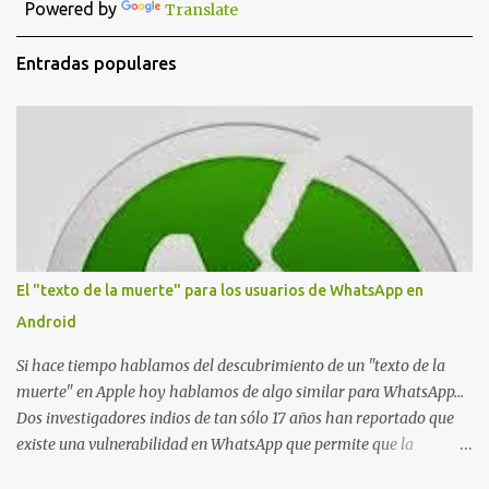
Powered by
Translate
r
i
Entradas populares
o
s
El "texto de la muerte" para los usuarios de WhatsApp en
Android
Si hace tiempo hablamos del descubrimiento de un "texto de la
muerte" en Apple hoy hablamos de algo similar para WhatsApp...
Dos investigadores indios de tan sólo 17 años han reportado que
existe una vulnerabilidad en WhatsApp que permite que la
aplicación se detenga por completo al intentar leer un sólo