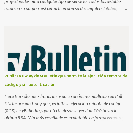
profesionales para cualquier tipo de servicio. Todos los detalles
están en su página, así como la promesa de confidencialidad,
discreción, comunicaciones cifradas y la garantía de que ningún
servicio será demasiado difícil para los talentos que pueden ser
contratados desde la plataforma. En el sitio se asegura de que
Lista de Hackers, con identidades desconocidas, fue creada para un
"uso legal y ético", y sin embargo existen propuestas de dudosa
ética como para entrar en cuentas de Gmail o WhatsApp,
comprometer bases de datos o cambiar notas de cursos. La Lista
de Hackers, que atrajo la atención mundial después de un informe
publicado en The New York Times, trabaja al estilo "llave en
Publican 0-day de vBulletin que permite la ejecución remota de
mano". El cliente presenta la propuesta, recibe ofertas para prestar
código y sin autenticación
el servicio y la garantía de los promotores del sitio de que el
demandado cumple con ...
Hace tan sólo unas horas un usuario anónimo publicaba en Full
Disclosure un 0-day que permite la ejecución remota de código
(RCE) en vBulletin y que afecta desde la versión 5.0.0 hasta la
última 5.5.4 . Y lo más reseñable es explotable de forma remota y
¡NO requiere autenticación! La vulnerabilidad reside en la forma en
la que un widget interno acepta configuraciones a través de