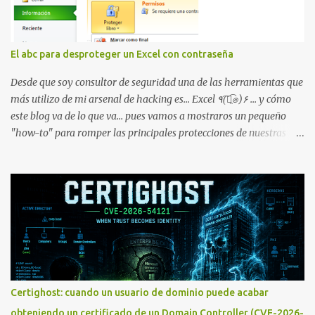
dirección Bluetooth del smartphone *#*#232338#*#* : Muestra
la dirección MAC del la tarjeta WiFi del dispositivo *#*#2663#*#*
: Visualiza la versión de la pantalla táctil del smartphone
El abc para desproteger un Excel con contraseña
*#*#3264#*#* : Muestra que versión de memoria RAM está
disponible en el smartphone o la tablet *#*#34971539#*#* :
Desde que soy consultor de seguridad una de las herramientas que
Visualiza la información detallada d...
más utilizo de mi arsenal de hacking es... Excel ٩(͡๏̯͡๏)۶ ... y cómo
este blog va de lo que va... pues vamos a mostraros un pequeño
"how-to" para romper las principales protecciones de nuestras
hojas de cálculo favoritas. Cifrar con contraseña Algo muy común
es proteger el acceso total al fichero con una contraseña:
Certighost: cuando un usuario de dominio puede acabar
obteniendo un certificado de un Domain Controller (CVE-2026-