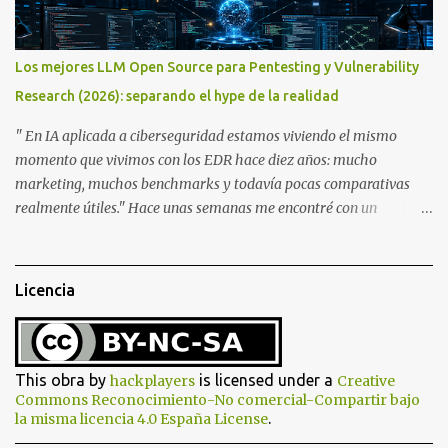
great-great-grandfather, of the Chameleon family. In 2007, he
created the "Fake Tag." We won't go into details about each
prototype, just mention them to show the device's evolution. In
Los mejores LLM Open Source para Pentesting y Vulnerability
2010, the original Chameleon was created, resembling a bit more
Research (2026): separando el hype de la realidad
what we have today. In 2013, the first Chameleon Mini was
released. The RevD. Fr...
" En IA aplicada a ciberseguridad estamos viviendo el mismo
momento que vivimos con los EDR hace diez años: mucho
marketing, muchos benchmarks y todavía pocas comparativas
realmente útiles." Hace unas semanas me encontré con un
interesante hilo en X donde se enumeraban algunos de los
modelos open source más prometedores para ciberseguridad. El
listado incluía nombres como VulnLLM-R , Foundation-Sec-8B-
Licencia
Reasoning , CyberSecQwen o Meta-SecAlign , acompañados de
afirmaciones tan llamativas como "supera a Claude" , "es el rey del
offensive code analysis" o "ha encontrado zero-days reales" .
Como suele ocurrir en este sector, la realidad es bastante más
This obra by
is licensed under a
hackplayers
Creative
interesante que el titular. Los últimos dieciocho meses han
Commons Reconocimiento-No comercial-Compartir bajo
.
la misma licencia 4.0 España License
supuesto un cambio profundo en el desarrollo de modelos de