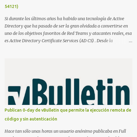
54121)
Si durante los últimos años ha habido una tecnología de Active
Directory que ha pasado de ser la gran olvidada a convertirse en
uno de los objetivos favoritos de Red Teams y atacantes reales, esa
es Active Directory Certificate Services (AD CS) . Desde la
publicación de Certified Pre-Owned , la comunidad descubrió que
una PKI mal configurada podía ser incluso más peligrosa que un
Kerberoasting o un abuso de delegaciones. Ahora llega una nueva
vulnerabilidad bautizada como Certighost (CVE-2026-54121) , una
elevación de privilegios que afecta a Microsoft Active Directory
Certificate Services y que, según Microsoft, permite que un usuario
autenticado eleve privilegios a través de la red debido a un
problema de autorización. La vulnerabilidad ha recibido una
puntuación CVSS 8.8 y ya dispone de un Proof of Concept público.
Publican 0-day de vBulletin que permite la ejecución remota de
Lo interesante de Certighost no es únicamente la vulnerabilidad,
código y sin autenticación
sino el objetivo final. Mientras muchos ataques contra AD CS
buscan obtener un certificado válido para ...
Hace tan sólo unas horas un usuario anónimo publicaba en Full