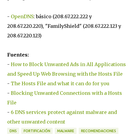
-
OpenDNS
: básico (208.67.222.222 y
208.67.220.220), "FamilyShield" (208.67.222.123 y
208.67.220.123)
Fuentes:
-
How to Block Unwanted Ads in All Applications
and Speed Up Web Browsing with the Hosts File
-
The Hosts File and what it can do for you
-
Blocking Unwanted Connections with a Hosts
File
-
6 DNS services protect against malware and
other unwanted content
DNS
FORTIFICACIÓN
MALWARE
RECOMENDACIONES