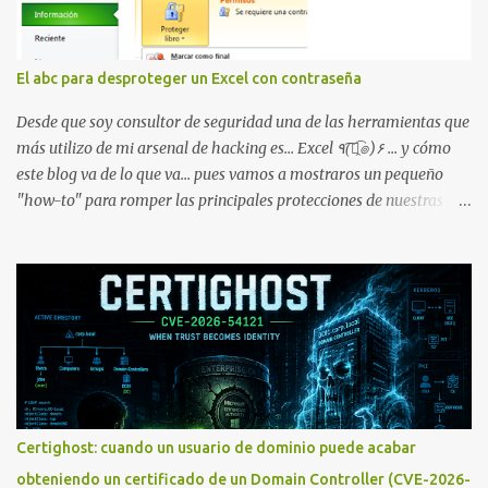
dirección Bluetooth del smartphone *#*#232338#*#* : Muestra
la dirección MAC del la tarjeta WiFi del dispositivo *#*#2663#*#*
: Visualiza la versión de la pantalla táctil del smartphone
El abc para desproteger un Excel con contraseña
*#*#3264#*#* : Muestra que versión de memoria RAM está
disponible en el smartphone o la tablet *#*#34971539#*#* :
Desde que soy consultor de seguridad una de las herramientas que
Visualiza la información detallada d...
más utilizo de mi arsenal de hacking es... Excel ٩(͡๏̯͡๏)۶ ... y cómo
este blog va de lo que va... pues vamos a mostraros un pequeño
"how-to" para romper las principales protecciones de nuestras
hojas de cálculo favoritas. Cifrar con contraseña Algo muy común
es proteger el acceso total al fichero con una contraseña:
Certighost: cuando un usuario de dominio puede acabar
obteniendo un certificado de un Domain Controller (CVE-2026-