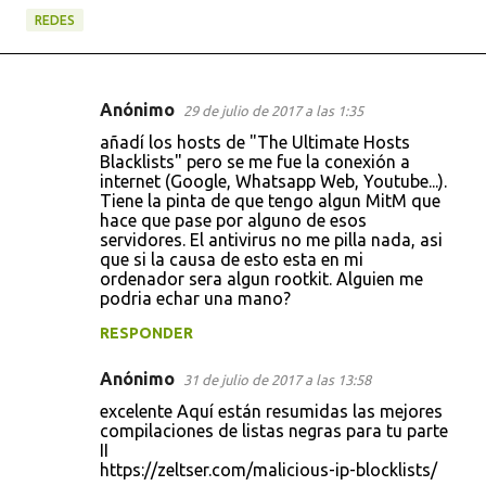
REDES
Anónimo
29 de julio de 2017 a las 1:35
C
añadí los hosts de "The Ultimate Hosts
o
Blacklists" pero se me fue la conexión a
internet (Google, Whatsapp Web, Youtube...).
m
Tiene la pinta de que tengo algun MitM que
e
hace que pase por alguno de esos
servidores. El antivirus no me pilla nada, asi
n
que si la causa de esto esta en mi
t
ordenador sera algun rootkit. Alguien me
podria echar una mano?
a
RESPONDER
r
i
Anónimo
31 de julio de 2017 a las 13:58
o
excelente Aquí están resumidas las mejores
s
compilaciones de listas negras para tu parte
II
https://zeltser.com/malicious-ip-blocklists/