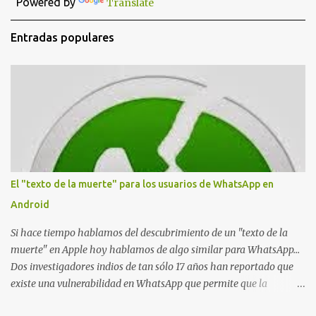
Powered by
Translate
r
u
n
Entradas populares
c
o
m
e
n
t
a
r
i
o
El "texto de la muerte" para los usuarios de WhatsApp en
Android
Si hace tiempo hablamos del descubrimiento de un "texto de la
muerte" en Apple hoy hablamos de algo similar para WhatsApp...
Dos investigadores indios de tan sólo 17 años han reportado que
existe una vulnerabilidad en WhatsApp que permite que la
aplicación se detenga por completo al intentar leer un sólo