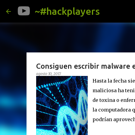
~#hackplayers
Consiguen escribir malware e
agosto 10, 2017
Hasta la fecha s
maliciosa ha teni
de toxina o enfe
la computadora q
podrían aprovech