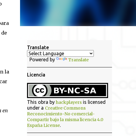
o
para
 de
Translate
Powered by
Translate
n la
Licencia
car
This obra by
is licensed
hackplayers
under a
Creative Commons
a en
Reconocimiento-No comercial-
Compartir bajo la misma licencia 4.0
.
España License