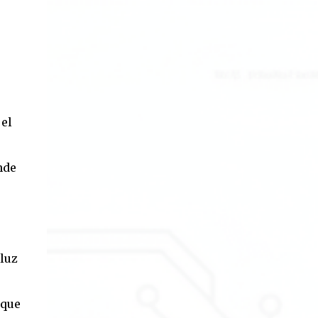
 el
nde
 luz
 que