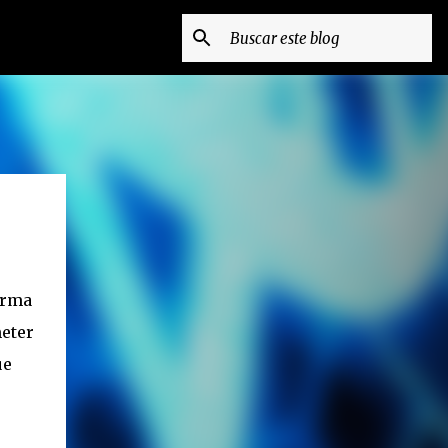
orma
eter
ue