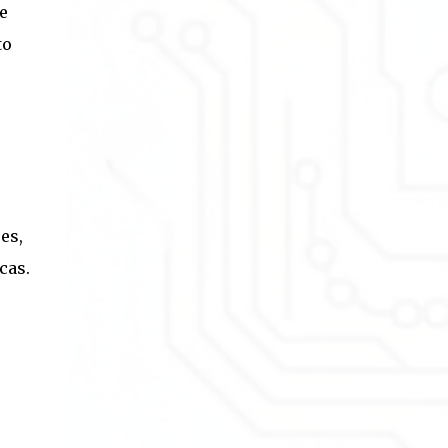
e
to
es,
cas.