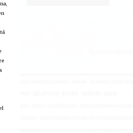
na,
en
tá
e
re
s
el