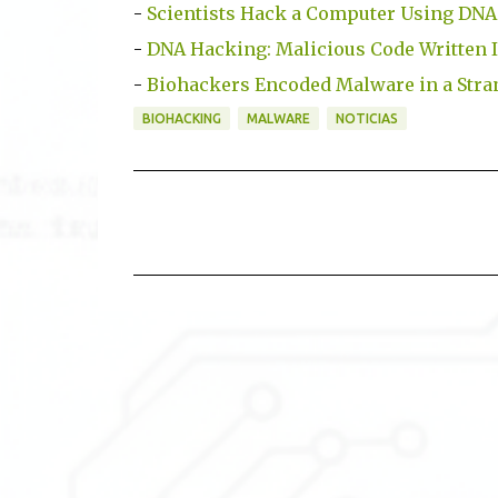
-
Scientists Hack a Computer Using DNA
-
DNA Hacking: Malicious Code Written 
-
Biohackers Encoded Malware in a Stra
BIOHACKING
MALWARE
NOTICIAS
C
o
m
e
n
t
a
r
i
o