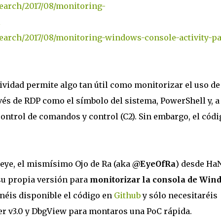
search/2017/08/monitoring-
l
search/2017/08/monitoring-windows-console-activity-pa
ividad permite algo tan útil como monitorizar el uso de
vés de RDP como el símbolo del sistema, PowerShell y, a
ontrol de comandos y control (C2). Sin embargo, el códi
ireye, el mismísimo Ojo de Ra (aka
@EyeOfRa
) desde HaN
u propia versión para
monitorizar la consola de Win
enéis disponible el código en
Github
y sólo necesitaréis
der v3.0 y DbgView para montaros una PoC rápida.