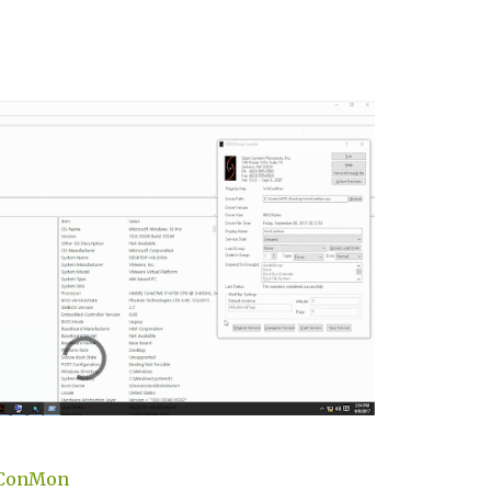
nConMon