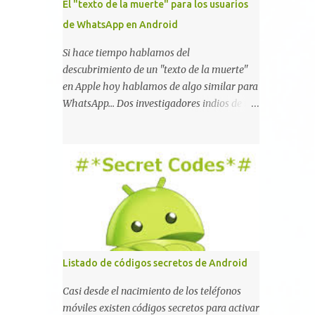
El "texto de la muerte" para los usuarios
de WhatsApp en Android
Si hace tiempo hablamos del
descubrimiento de un "texto de la muerte"
en Apple hoy hablamos de algo similar para
WhatsApp... Dos investigadores indios de tan
sólo 17 años han reportado que existe una
vulnerabilidad en WhatsApp que permite
que la aplicación se detenga por completo al
intentar leer un sólo mensaje de 2000
caracteres especiales y tan sólo 2 KB de
tamaño. La vulnerabilidad ha sido probada
y funciona correctamente en la mayoría de
las versiones de Android y de WhatsApp
incluyendo la 2.11.431 y 2.11.432. Sin embargo
Listado de códigos secretos de Android
todavía no se ha probado en iOS y Windows
no parece ser vulnerable. Esto podría
Casi desde el nacimiento de los teléfonos
provocar que se extienda como una pesada
móviles existen códigos secretos para activar