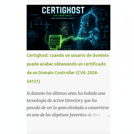
romper las principales protecciones de
memoria RAM está disponible en el
nuestras hojas de cálculo favoritas. Cifrar
smartphone o la tablet *#*#34971539#*#* :
con contraseña Algo muy común es proteger
Visualiza la información detallada d...
el acceso total al fichero con una contraseña:
Certighost: cuando un usuario de dominio
puede acabar obteniendo un certificado
de un Domain Controller (CVE-2026-
54121)
Si durante los últimos años ha habido una
tecnología de Active Directory que ha
pasado de ser la gran olvidada a convertirse
en uno de los objetivos favoritos de Red
Teams y atacantes reales, esa es Active
Directory Certificate Services (AD CS) .