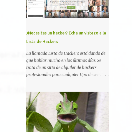
un widget interno acepta configuraciones a
través de parámetros en la URL y luego las
analiza en el servidor sin las
comprobaciones de seguridad adecuadas, lo
que permite a cualquier atacante inyectar
¿Necesitas un hacker? Echa un vistazo a la
comandos y ejecutar código de forma
Lista de Hackers
remota en el sistema. Fijaros en el siguiente
script en python: #!/usr/bin/python # #
La llamada Lista de Hackers está dando de
vBulletin 5.x 0day pre-auth RCE exploit # #
que hablar mucho en los últimos días. Se
This should work on all versions from 5.0.0
trata de un sitio de alquiler de hackers
till 5.5.4 # # Google Dorks: # -
profesionales para cualquier tipo de servicio.
site:*.vbulletin.net # - "Powered by vBulletin
Todos los detalles están en su página, así
Version 5.5.4" import requests import sys if
como la promesa de confidencialidad,
len(sys.argv) != 2: sys.exit("Usage: %s
discreción, comunicaciones cifradas y la
<URL to vBulletin>" % sys.argv[0]) params
garantía de que ningún servicio será
= {...
demasiado difícil para los talentos que
pueden ser contratados desde la plataforma.
En el sitio se asegura de que Lista de
Hackers, con identidades desconocidas, fue