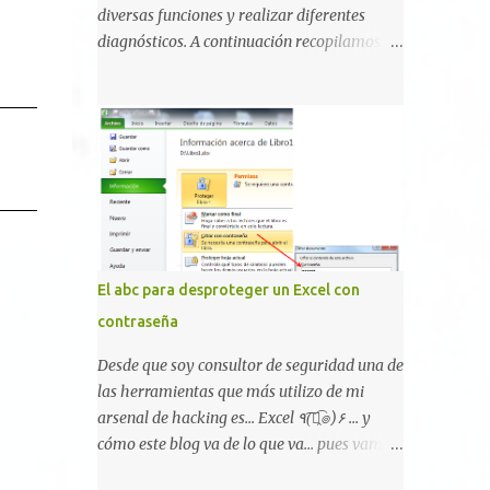
broma la moda de bloquear WhatsApp a
diversas funciones y realizar diferentes
otras personas, cuyo modo de recuperar el
diagnósticos. A continuación recopilamos un
uso de la misma sería borrando la
listado de aquellos códigos conocidos para
conversación y el historial de chat con quien
Android, algunos específicos y sólo
estábamos conversando. Imaginad que
funcionales para algunos fabricantes.
ocurre si este mensaje se envía a un grupo...
¿Conoces alguno más? Información del
Fuente: Crash Your Friends' WhatsApp
dispositivo *#06# : Visualización del
Remotely with Just a Message
número IMEI del dispositivo *#*#1111#*#* :
Información sobre la versión de software
FTA *#*#2222#*#* : Información sobre la v
ersión del hardware FTA *#*#1234#*#* :
El abc para desproteger un Excel con
Información sobre la versión de software
contraseña
PDA y de firmware *#*#232337#*#* :
Muestra la dirección Bluetooth del
Desde que soy consultor de seguridad una de
smartphone *#*#232338#*#* : Muestra la
las herramientas que más utilizo de mi
dirección MAC del la tarjeta WiFi del
arsenal de hacking es... Excel ٩(͡๏̯͡๏)۶ ... y
dispositivo *#*#2663#*#* : Visualiza la
cómo este blog va de lo que va... pues vamos
versión de la pantalla táctil del smartphone
a mostraros un pequeño "how-to" para
*#*#3264#*#* : Muestra que versión de