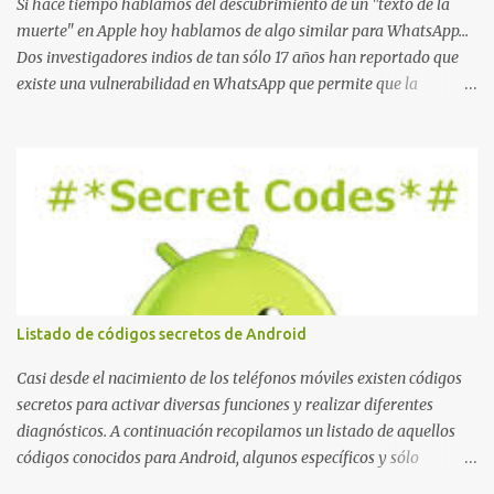
Si hace tiempo hablamos del descubrimiento de un "texto de la
muerte" en Apple hoy hablamos de algo similar para WhatsApp...
Dos investigadores indios de tan sólo 17 años han reportado que
existe una vulnerabilidad en WhatsApp que permite que la
aplicación se detenga por completo al intentar leer un sólo
mensaje de 2000 caracteres especiales y tan sólo 2 KB de tamaño.
La vulnerabilidad ha sido probada y funciona correctamente en la
mayoría de las versiones de Android y de WhatsApp incluyendo la
2.11.431 y 2.11.432. Sin embargo todavía no se ha probado en iOS y
Windows no parece ser vulnerable. Esto podría provocar que se
extienda como una pesada broma la moda de bloquear WhatsApp
a otras personas, cuyo modo de recuperar el uso de la misma sería
borrando la conversación y el historial de chat con quien
Listado de códigos secretos de Android
estábamos conversando. Imaginad que ocurre si este mensaje se
envía a un grupo... Fuente: Crash Your Friends' WhatsApp
Casi desde el nacimiento de los teléfonos móviles existen códigos
Remotely with Just a Message
secretos para activar diversas funciones y realizar diferentes
diagnósticos. A continuación recopilamos un listado de aquellos
códigos conocidos para Android, algunos específicos y sólo
funcionales para algunos fabricantes. ¿Conoces alguno más?