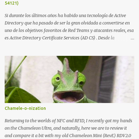
54121)
demandado cumple con ...
Si durante los últimos años ha habido una tecnología de Active
Directory que ha pasado de ser la gran olvidada a convertirse en
uno de los objetivos favoritos de Red Teams y atacantes reales, esa
es Active Directory Certificate Services (AD CS) . Desde la
publicación de Certified Pre-Owned , la comunidad descubrió que
una PKI mal configurada podía ser incluso más peligrosa que un
Kerberoasting o un abuso de delegaciones. Ahora llega una nueva
vulnerabilidad bautizada como Certighost (CVE-2026-54121) , una
elevación de privilegios que afecta a Microsoft Active Directory
Certificate Services y que, según Microsoft, permite que un usuario
autenticado eleve privilegios a través de la red debido a un
problema de autorización. La vulnerabilidad ha recibido una
puntuación CVSS 8.8 y ya dispone de un Proof of Concept público.
Chamele-o-nization
Lo interesante de Certighost no es únicamente la vulnerabilidad,
sino el objetivo final. Mientras muchos ataques contra AD CS
Returning to the worlds of NFC and RFID, I recently got my hands
buscan obtener un certificado válido para ...
on the Chameleon Ultra, and naturally, here we are to review it
and compare it a bit with my old Chameleon Mini (RevE) RDV2.0