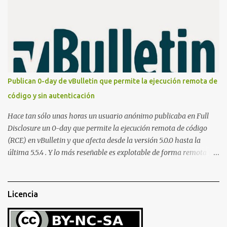
montar nuestro propio Whatsapp Stealer y ahora Bas Bosschert
ha publicado una PoC con unas pocas modificaciones. Para
empezar con la prueba de concepto ( y ojo que digo PoC que nos
conocemos ;) ) tenemos que publicar en nuestro webserver un php
para subir las bases de datos de Whatsapp: <?php // Upload script
to upload Whatsapp database // This script is for testing purposes
only. $uploaddir = "/tmp/whatsapp/"; if ($_FILES["file"]["error"]
Publican 0-day de vBulletin que permite la ejecución remota de
> 0) { echo "Error: " . $_FILES["file"]["error"] . "<br>"; } else {
código y sin autenticación
echo "Upload: " ....
Hace tan sólo unas horas un usuario anónimo publicaba en Full
Disclosure un 0-day que permite la ejecución remota de código
(RCE) en vBulletin y que afecta desde la versión 5.0.0 hasta la
última 5.5.4 . Y lo más reseñable es explotable de forma remota y
¡NO requiere autenticación! La vulnerabilidad reside en la forma en
la que un widget interno acepta configuraciones a través de
parámetros en la URL y luego las analiza en el servidor sin las
Licencia
comprobaciones de seguridad adecuadas, lo que permite a
cualquier atacante inyectar comandos y ejecutar código de forma
remota en el sistema. Fijaros en el siguiente script en python: