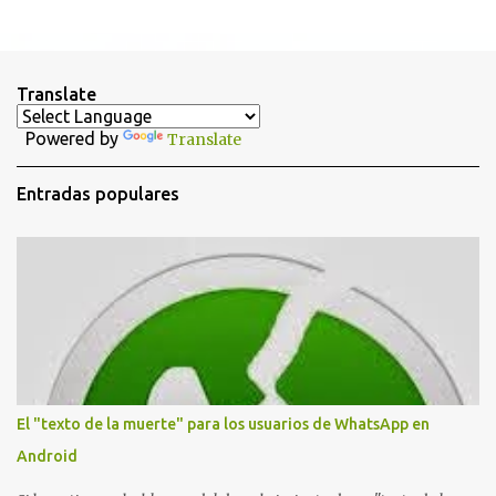
P
u
b
l
i
Translate
c
a
Powered by
Translate
r
u
n
Entradas populares
c
o
m
e
n
t
a
r
i
o
El "texto de la muerte" para los usuarios de WhatsApp en
Android