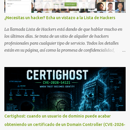
¿Necesitas un hacker? Echa un vistazo a la Lista de Hackers
La llamada Lista de Hackers está dando de que hablar mucho en
los últimos días. Se trata de un sitio de alquiler de hackers
profesionales para cualquier tipo de servicio. Todos los detalles
están en su página, así como la promesa de confidencialidad,
discreción, comunicaciones cifradas y la garantía de que ningún
servicio será demasiado difícil para los talentos que pueden ser
contratados desde la plataforma. En el sitio se asegura de que
Lista de Hackers, con identidades desconocidas, fue creada para un
"uso legal y ético", y sin embargo existen propuestas de dudosa
ética como para entrar en cuentas de Gmail o WhatsApp,
comprometer bases de datos o cambiar notas de cursos. La Lista
de Hackers, que atrajo la atención mundial después de un informe
publicado en The New York Times, trabaja al estilo "llave en
Certighost: cuando un usuario de dominio puede acabar
mano". El cliente presenta la propuesta, recibe ofertas para prestar
obteniendo un certificado de un Domain Controller (CVE-2026-
el servicio y la garantía de los promotores del sitio de que el