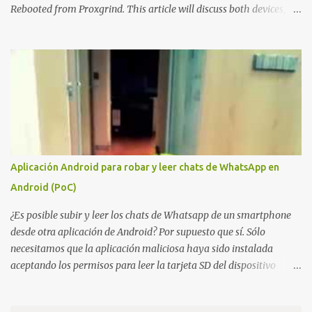
Rebooted from Proxgrind. This article will discuss both devices,
touching on their origins, physical aspects, and technical specs.
Let’s get started! A bit of history The Chameleon is not a device
that was created overnight. Kasper Oswald was the person who
started it all. Back in 2006, he created a contraption, a coffee cup
that emulated a tag in a very rudimentary way, known as the
"Coffee Cup Tag Emulator." This was the father, or rather the
great-great-grandfather, of the Chameleon family. In 2007, he
created the "Fake Tag." We won't go into details about each
prototype, just mention them to show the device's evolution. In
Aplicación Android para robar y leer chats de WhatsApp en
2010, the original Chameleon was created, resembling a bit more
Android (PoC)
what we have today. In 2013, the first Chameleon Mini was
released. The RevD. Fr...
¿Es posible subir y leer los chats de Whatsapp de un smartphone
desde otra aplicación de Android? Por supuesto que sí. Sólo
necesitamos que la aplicación maliciosa haya sido instalada
aceptando los permisos para leer la tarjeta SD del dispositivo
(android.permission.READ_EXTERNAL_STORAGE). Hace unos
meses se publicó en algunos foros una guía paso a paso para