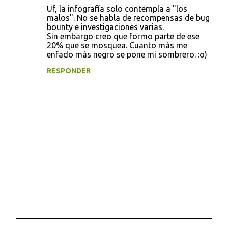
C
Uf, la infografía solo contempla a "los
o
malos". No se habla de recompensas de bug
bounty e investigaciones varias.
m
Sin embargo creo que formo parte de ese
e
20% que se mosquea. Cuanto más me
enfado más negro se pone mi sombrero. :o)
n
t
RESPONDER
a
r
i
o
s