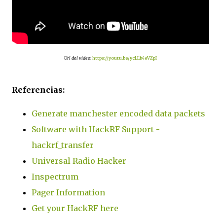
Url del video
:
https://youtu.be/ycLLb4eVZpI
Referencias:
Generate manchester encoded data packets
Software with HackRF Support -
hackrf_transfer
Universal Radio Hacker
Inspectrum
Pager Information
Get your HackRF here