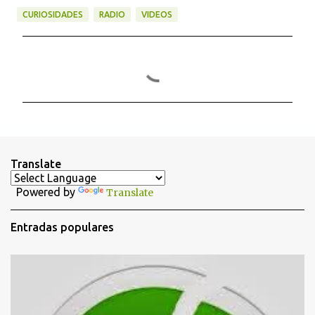
CURIOSIDADES
RADIO
VIDEOS
C
o
m
e
n
t
Translate
a
Powered by
Translate
r
i
Entradas populares
o
s