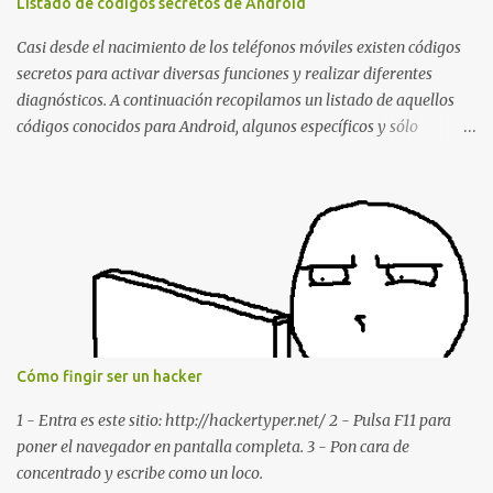
Listado de códigos secretos de Android
estábamos conversando. Imaginad que ocurre si este mensaje se
envía a un grupo... Fuente: Crash Your Friends' WhatsApp
Casi desde el nacimiento de los teléfonos móviles existen códigos
Remotely with Just a Message
secretos para activar diversas funciones y realizar diferentes
diagnósticos. A continuación recopilamos un listado de aquellos
códigos conocidos para Android, algunos específicos y sólo
funcionales para algunos fabricantes. ¿Conoces alguno más?
Información del dispositivo *#06# : Visualización del número
IMEI del dispositivo *#*#1111#*#* : Información sobre la versión
de software FTA *#*#2222#*#* : Información sobre la v ersión
del hardware FTA *#*#1234#*#* : Información sobre la versión
de software PDA y de firmware *#*#232337#*#* : Muestra la
dirección Bluetooth del smartphone *#*#232338#*#* : Muestra
la dirección MAC del la tarjeta WiFi del dispositivo *#*#2663#*#*
: Visualiza la versión de la pantalla táctil del smartphone
Cómo fingir ser un hacker
*#*#3264#*#* : Muestra que versión de memoria RAM está
disponible en el smartphone o la tablet *#*#34971539#*#* :
1 - Entra es este sitio: http://hackertyper.net/ 2 - Pulsa F11 para
Visualiza la información detallada d...
poner el navegador en pantalla completa. 3 - Pon cara de
concentrado y escribe como un loco.