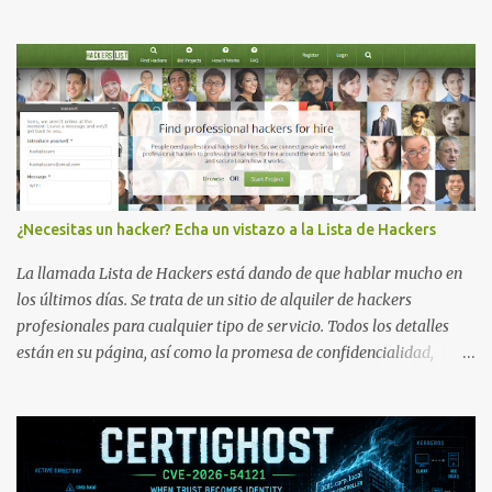
¿Necesitas un hacker? Echa un vistazo a la Lista de Hackers
La llamada Lista de Hackers está dando de que hablar mucho en
los últimos días. Se trata de un sitio de alquiler de hackers
profesionales para cualquier tipo de servicio. Todos los detalles
están en su página, así como la promesa de confidencialidad,
discreción, comunicaciones cifradas y la garantía de que ningún
servicio será demasiado difícil para los talentos que pueden ser
contratados desde la plataforma. En el sitio se asegura de que
Lista de Hackers, con identidades desconocidas, fue creada para un
"uso legal y ético", y sin embargo existen propuestas de dudosa