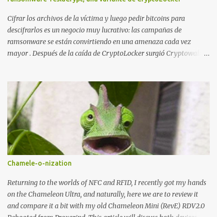
echo "Upload: " ....
Cifrar los archivos de la víctima y luego pedir bitcoins para
descifrarlos es un negocio muy lucrativo: las campañas de
ramsonware se están convirtiendo en una amenaza cada vez
mayor . Después de la caída de CryptoLocker surgió Cryptowall,
con técnicas anti-depuración avanzadas, y después numerosas
variantes que se incluyen en campañas dirigidas cada vez más
numerosas. Una de las últimas variantes se llama TeslaCrypt y
parece ser un derivado del ransomware CryptoLocker original .
Este ransomware está dirigido específicamente a gamers y,
aunque dice estar usando RSA-2048 asimétrico para cifrar
archivos, realmente está usando AES simétrico , lo que ha
permitido a Talos Group ( Talos Security Intelligence & Research
Group ) desarrollar una herramienta que descifra los archivos...
Chamele-o-nization
Primero se analizaron dos muestras con fecha de marzo y abril de
2015 . Ambas muestras implementaban los siguientes algoritmos
Returning to the worlds of NFC and RFID, I recently got my hands
de hash: - SHA1 - SHA256 - RIPEMD160 - BASE58 - BASE64
on the Chameleon Ultra, and naturally, here we are to review it
and compare it a bit with my old Chameleon Mini (RevE) RDV2.0