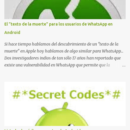
El "texto de la muerte" para los usuarios de WhatsApp en
Android
Si hace tiempo hablamos del descubrimiento de un "texto de la
muerte" en Apple hoy hablamos de algo similar para WhatsApp...
Dos investigadores indios de tan sólo 17 años han reportado que
existe una vulnerabilidad en WhatsApp que permite que la
aplicación se detenga por completo al intentar leer un sólo
mensaje de 2000 caracteres especiales y tan sólo 2 KB de tamaño.
La vulnerabilidad ha sido probada y funciona correctamente en la
mayoría de las versiones de Android y de WhatsApp incluyendo la
2.11.431 y 2.11.432. Sin embargo todavía no se ha probado en iOS y
Windows no parece ser vulnerable. Esto podría provocar que se
extienda como una pesada broma la moda de bloquear WhatsApp
a otras personas, cuyo modo de recuperar el uso de la misma sería
borrando la conversación y el historial de chat con quien