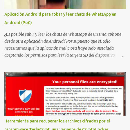
problema de autorización. La vulnerabilidad ha recibido una
puntuación CVSS 8.8 y ya dispone de un Proof of Concept público.
Aplicación Android para robar y leer chats de WhatsApp en
Lo interesante de Certighost no es únicamente la vulnerabilidad,
Android (PoC)
sino el objetivo final. Mientras muchos ataques contra AD CS
buscan obtener un certificado válido para ...
¿Es posible subir y leer los chats de Whatsapp de un smartphone
desde otra aplicación de Android? Por supuesto que sí. Sólo
necesitamos que la aplicación maliciosa haya sido instalada
aceptando los permisos para leer la tarjeta SD del dispositivo
(android.permission.READ_EXTERNAL_STORAGE). Hace unos
meses se publicó en algunos foros una guía paso a paso para
montar nuestro propio Whatsapp Stealer y ahora Bas Bosschert
ha publicado una PoC con unas pocas modificaciones. Para
empezar con la prueba de concepto ( y ojo que digo PoC que nos
conocemos ;) ) tenemos que publicar en nuestro webserver un php
para subir las bases de datos de Whatsapp: <?php // Upload script
to upload Whatsapp database // This script is for testing purposes
only. $uploaddir = "/tmp/whatsapp/"; if ($_FILES["file"]["error"]
Herramienta para recuperar los archivos cifrados por el
> 0) { echo "Error: " . $_FILES["file"]["error"] . "<br>"; } else {
ransomware TeslaCrypt, una variante de CryptoLocker