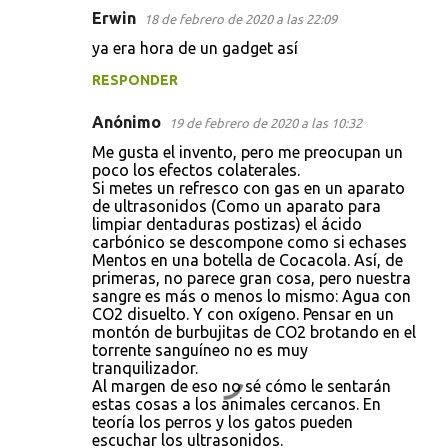
Erwin
18 de febrero de 2020 a las 22:09
C
ya era hora de un gadget así
o
RESPONDER
m
e
Anónimo
19 de febrero de 2020 a las 10:32
n
Me gusta el invento, pero me preocupan un
t
poco los efectos colaterales.
Si metes un refresco con gas en un aparato
a
de ultrasonidos (Como un aparato para
limpiar dentaduras postizas) el ácido
r
carbónico se descompone como si echases
i
Mentos en una botella de Cocacola. Así, de
primeras, no parece gran cosa, pero nuestra
o
sangre es más o menos lo mismo: Agua con
s
CO2 disuelto. Y con oxígeno. Pensar en un
montón de burbujitas de CO2 brotando en el
torrente sanguíneo no es muy
tranquilizador.
Al margen de eso no sé cómo le sentarán
estas cosas a los animales cercanos. En
teoría los perros y los gatos pueden
escuchar los ultrasonidos.