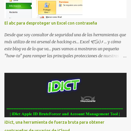
dirección Bluetooth del smartphone *#*#232338#*#* : Muestra
la dirección MAC del la tarjeta WiFi del dispositivo *#*#2663#*#*
: Visualiza la versión de la pantalla táctil del smartphone
El abc para desproteger un Excel con contraseña
*#*#3264#*#* : Muestra que versión de memoria RAM está
disponible en el smartphone o la tablet *#*#34971539#*#* :
Desde que soy consultor de seguridad una de las herramientas que
Visualiza la información detallada d...
más utilizo de mi arsenal de hacking es... Excel ٩(͡๏̯͡๏)۶ ... y cómo
este blog va de lo que va... pues vamos a mostraros un pequeño
"how-to" para romper las principales protecciones de nuestras
hojas de cálculo favoritas. Cifrar con contraseña Algo muy común
es proteger el acceso total al fichero con una contraseña:
iDict, una herramienta de fuerza bruta para obtener
contraseñas de usuarios de iCloud