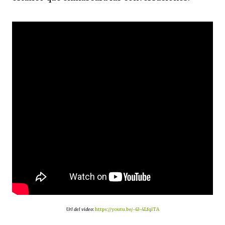
Url del video
:
https://youtu.be/-43-4LfqiTA