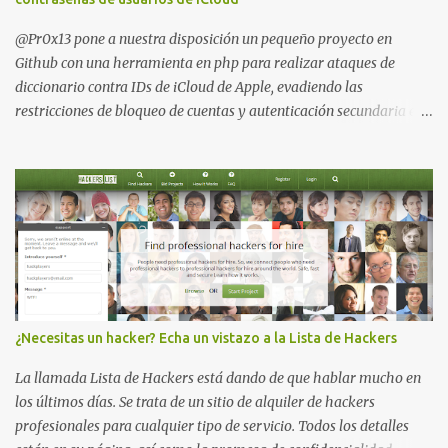
@Pr0x13 pone a nuestra disposición un pequeño proyecto en
Github con una herramienta en php para realizar ataques de
diccionario contra IDs de iCloud de Apple, evadiendo las
restricciones de bloqueo de cuentas y autenticación secundaria en
cualquier cuenta. Para usarlo simplemente hay que descargar y
descomprimir la carpeta en el htdocs del servidor web (probado
en XAMP ) e instalar CURL en tu SO. No olvides también habilitar
la extensión CURL descomentando la siguiente línea en tu fichero
php.ini: ;extension=php_curl.dll Después ve a http://127.0.0.1/iDict/
en tu navegador web (preferiblemente Firefox , Chrome o Safari ) .
Wordlist.txt es de iBrute y satisface los requisitos de contraseña
de iCloud Su autor y por supuesto también nosotros no se hacen
responsables de su uso (comprueba las restricciones de tu país).
¿Necesitas un hacker? Echa un vistazo a la Lista de Hackers
Actualización : publicada iDictPy, una (irónica lol!) versión en
python https://github.com/Pilfer/iDictPy Game Over: iCl...
La llamada Lista de Hackers está dando de que hablar mucho en
los últimos días. Se trata de un sitio de alquiler de hackers
profesionales para cualquier tipo de servicio. Todos los detalles