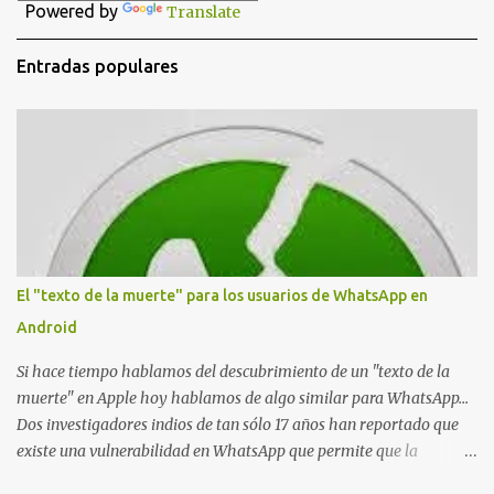
a
Powered by
Translate
r
u
n
Entradas populares
c
o
m
e
n
t
a
r
i
o
El "texto de la muerte" para los usuarios de WhatsApp en
Android
Si hace tiempo hablamos del descubrimiento de un "texto de la
muerte" en Apple hoy hablamos de algo similar para WhatsApp...
Dos investigadores indios de tan sólo 17 años han reportado que
existe una vulnerabilidad en WhatsApp que permite que la
aplicación se detenga por completo al intentar leer un sólo