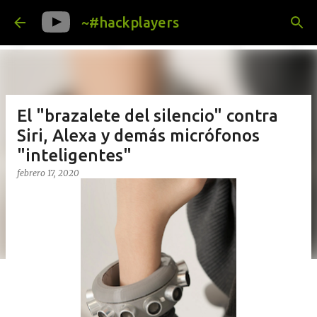
Ir al contenido principal
~#hackplayers
El "brazalete del silencio" contra
Siri, Alexa y demás micrófonos
"inteligentes"
febrero 17, 2020