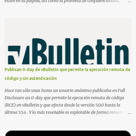
están en su página, así como la promesa de confidencialidad,
discreción, comunicaciones cifradas y la garantía de que ningún
servicio será demasiado difícil para los talentos que pueden ser
contratados desde la plataforma. En el sitio se asegura de que
Lista de Hackers, con identidades desconocidas, fue creada para un
"uso legal y ético", y sin embargo existen propuestas de dudosa
ética como para entrar en cuentas de Gmail o WhatsApp,
comprometer bases de datos o cambiar notas de cursos. La Lista
de Hackers, que atrajo la atención mundial después de un informe
publicado en The New York Times, trabaja al estilo "llave en
Publican 0-day de vBulletin que permite la ejecución remota de
mano". El cliente presenta la propuesta, recibe ofertas para prestar
código y sin autenticación
el servicio y la garantía de los promotores del sitio de que el
demandado cumple con ...
Hace tan sólo unas horas un usuario anónimo publicaba en Full
Disclosure un 0-day que permite la ejecución remota de código
(RCE) en vBulletin y que afecta desde la versión 5.0.0 hasta la
última 5.5.4 . Y lo más reseñable es explotable de forma remota y
¡NO requiere autenticación! La vulnerabilidad reside en la forma en
la que un widget interno acepta configuraciones a través de
parámetros en la URL y luego las analiza en el servidor sin las