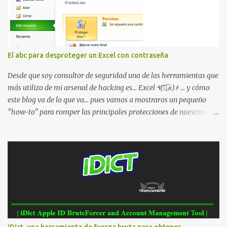
del hardware FTA *#*#1234#*#* : Información sobre la versión
de software PDA y de firmware *#*#232337#*#* : Muestra la
dirección Bluetooth del smartphone *#*#232338#*#* : Muestra
la dirección MAC del la tarjeta WiFi del dispositivo *#*#2663#*#*
: Visualiza la versión de la pantalla táctil del smartphone
El abc para desproteger un Excel con contraseña
*#*#3264#*#* : Muestra que versión de memoria RAM está
disponible en el smartphone o la tablet *#*#34971539#*#* :
Desde que soy consultor de seguridad una de las herramientas que
Visualiza la información detallada d...
más utilizo de mi arsenal de hacking es... Excel ٩(͡๏̯͡๏)۶ ... y cómo
este blog va de lo que va... pues vamos a mostraros un pequeño
"how-to" para romper las principales protecciones de nuestras
hojas de cálculo favoritas. Cifrar con contraseña Algo muy común
es proteger el acceso total al fichero con una contraseña: