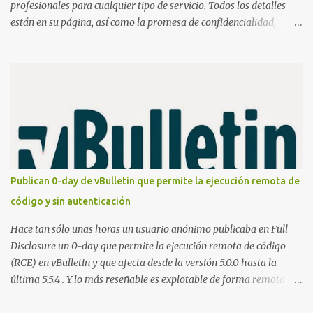
profesionales para cualquier tipo de servicio. Todos los detalles
están en su página, así como la promesa de confidencialidad,
discreción, comunicaciones cifradas y la garantía de que ningún
servicio será demasiado difícil para los talentos que pueden ser
contratados desde la plataforma. En el sitio se asegura de que
Lista de Hackers, con identidades desconocidas, fue creada para un
"uso legal y ético", y sin embargo existen propuestas de dudosa
ética como para entrar en cuentas de Gmail o WhatsApp,
comprometer bases de datos o cambiar notas de cursos. La Lista
de Hackers, que atrajo la atención mundial después de un informe
publicado en The New York Times, trabaja al estilo "llave en
Publican 0-day de vBulletin que permite la ejecución remota de
mano". El cliente presenta la propuesta, recibe ofertas para prestar
código y sin autenticación
el servicio y la garantía de los promotores del sitio de que el
demandado cumple con ...
Hace tan sólo unas horas un usuario anónimo publicaba en Full
Disclosure un 0-day que permite la ejecución remota de código
(RCE) en vBulletin y que afecta desde la versión 5.0.0 hasta la
última 5.5.4 . Y lo más reseñable es explotable de forma remota y
¡NO requiere autenticación! La vulnerabilidad reside en la forma en