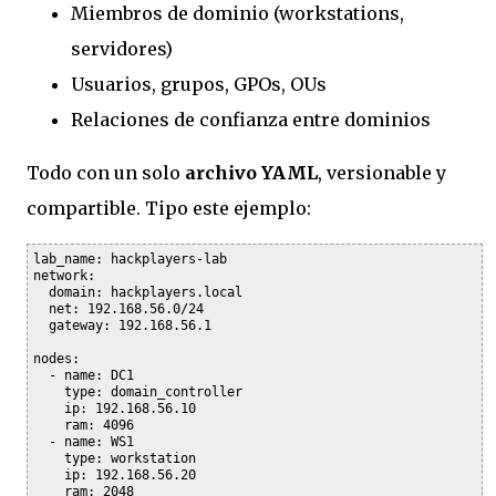
Miembros de dominio (workstations,
servidores)
Usuarios, grupos, GPOs, OUs
Relaciones de confianza entre dominios
Todo con un solo
archivo YAML
, versionable y
compartible. Tipo este ejemplo:
lab_name: hackplayers-lab

network:

  domain: hackplayers.local

  net: 192.168.56.0/24

  gateway: 192.168.56.1

nodes:

  - name: DC1

    type: domain_controller

    ip: 192.168.56.10

    ram: 4096

  - name: WS1

    type: workstation

    ip: 192.168.56.20

    ram: 2048
