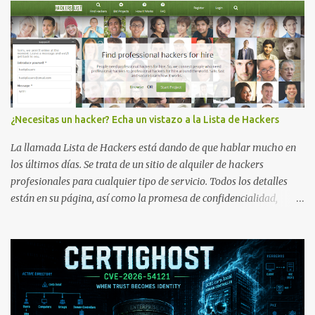
¿Necesitas un hacker? Echa un vistazo a la Lista de Hackers
La llamada Lista de Hackers está dando de que hablar mucho en
los últimos días. Se trata de un sitio de alquiler de hackers
profesionales para cualquier tipo de servicio. Todos los detalles
están en su página, así como la promesa de confidencialidad,
discreción, comunicaciones cifradas y la garantía de que ningún
servicio será demasiado difícil para los talentos que pueden ser
contratados desde la plataforma. En el sitio se asegura de que
Lista de Hackers, con identidades desconocidas, fue creada para un
"uso legal y ético", y sin embargo existen propuestas de dudosa
ética como para entrar en cuentas de Gmail o WhatsApp,