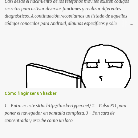
envía a un grupo... Fuente: Crash Your Friends' WhatsApp
Casi desde el nacimiento de los teléfonos móviles existen códigos
Remotely with Just a Message
secretos para activar diversas funciones y realizar diferentes
diagnósticos. A continuación recopilamos un listado de aquellos
códigos conocidos para Android, algunos específicos y sólo
funcionales para algunos fabricantes. ¿Conoces alguno más?
Información del dispositivo *#06# : Visualización del número
IMEI del dispositivo *#*#1111#*#* : Información sobre la versión
de software FTA *#*#2222#*#* : Información sobre la v ersión
del hardware FTA *#*#1234#*#* : Información sobre la versión
de software PDA y de firmware *#*#232337#*#* : Muestra la
dirección Bluetooth del smartphone *#*#232338#*#* : Muestra
la dirección MAC del la tarjeta WiFi del dispositivo *#*#2663#*#*
: Visualiza la versión de la pantalla táctil del smartphone
Cómo fingir ser un hacker
*#*#3264#*#* : Muestra que versión de memoria RAM está
disponible en el smartphone o la tablet *#*#34971539#*#* :
1 - Entra es este sitio: http://hackertyper.net/ 2 - Pulsa F11 para
Visualiza la información detallada d...
poner el navegador en pantalla completa. 3 - Pon cara de
concentrado y escribe como un loco.