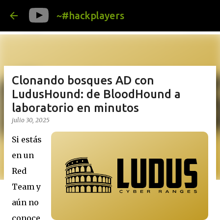
Ir al contenido pr
~#hackplayers
Clonando bosques AD con
LudusHound: de BloodHound a
laboratorio en minutos
julio 30, 2025
Si estás
en un
Red
Team y
aún no
conoce