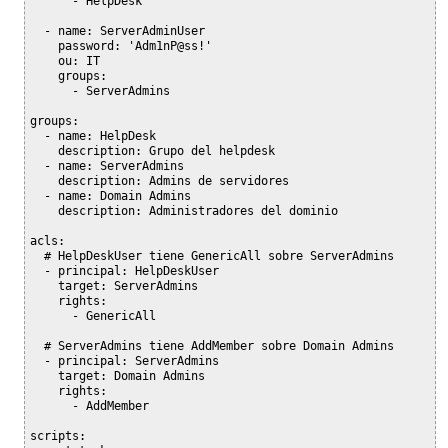
      - HelpDesk

  - name: ServerAdminUser

    password: 'Adm1nP@ss!'

    ou: IT

    groups:

      - ServerAdmins

groups:

  - name: HelpDesk

    description: Grupo del helpdesk

  - name: ServerAdmins

    description: Admins de servidores

  - name: Domain Admins

    description: Administradores del dominio

acls:

  # HelpDeskUser tiene GenericAll sobre ServerAdmins

  - principal: HelpDeskUser

    target: ServerAdmins

    rights:

      - GenericAll

  # ServerAdmins tiene AddMember sobre Domain Admins

  - principal: ServerAdmins

    target: Domain Admins

    rights:

      - AddMember

scripts:
