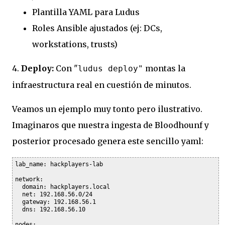
Plantilla YAML para Ludus
Roles Ansible ajustados (ej: DCs,
workstations, trusts)
4.
Deploy:
Con "
montas la
ludus deploy"
infraestructura real en cuestión de minutos.
Veamos un ejemplo muy tonto pero ilustrativo.
Imaginaros que nuestra ingesta de Bloodhounf y
posterior procesado genera este sencillo yaml:
lab_name: hackplayers-lab

network:

  domain: hackplayers.local

  net: 192.168.56.0/24

  gateway: 192.168.56.1

  dns: 192.168.56.10

nodes:
