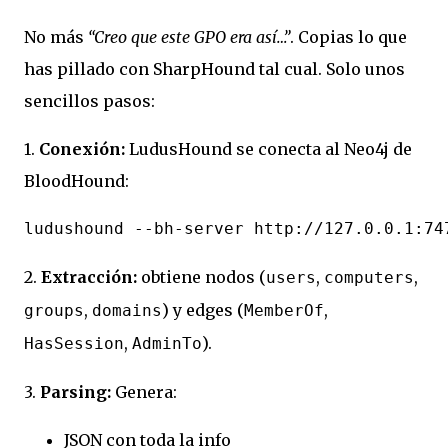
No más
“Creo que este GPO era así…”
. Copias lo que
has pillado con SharpHound
tal cual
. Solo unos
sencillos pasos:
1.
Conexión:
LudusHound se conecta al Neo4j de
BloodHound:
ludushound --bh-server http://127.0.0.1:74
2.
Extracción:
obtiene nodos (
,
,
users
computers
,
) y edges (
,
groups
domains
MemberOf
,
).
HasSession
AdminTo
3.
Parsing:
Genera:
JSON con toda la info