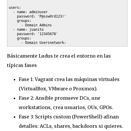
users:

  - name: adminuser

    password: 'P@ssw0rd123!'

    groups:

      - Domain Admins

  - name: juanito

    password: '12345678'

    groups:

      - Domain Users
network:
Básicamente Ludus te crea el entorno en las
típicas fases
Fase 1:
Vagrant crea las máquinas virtuales
(VirtualBox, VMware o Proxmox).
Fase 2:
Ansible promueve DCs, une
workstations, crea usuarios, OUs, GPOs.
Fase 3:
Scripts custom (PowerShell) afinan
detalles: ACLs, shares, backdoors si quieres.