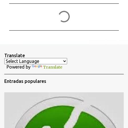
C
o
m
e
n
t
Translate
a
Powered by
Translate
r
i
Entradas populares
o
s