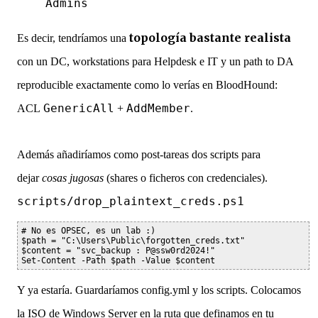
Admins
topología bastante realista
Es decir, tendríamos una
con
un DC, workstations para Helpdesk e IT y un p
ath to DA
reproducible
exactamente como lo verías en BloodHound:
GenericAll
AddMember
ACL
+
.
Además añadiríamos como post-tareas dos scripts para
dejar
cosas jugosas
(shares o ficheros con credenciales).
scripts/drop_plaintext_creds.ps1
# No es OPSEC, es un lab :)

$path = "C:\Users\Public\forgotten_creds.txt"

$content = "svc_backup : P@ssw0rd2024!"

Set-Content -Path $path -Value $content
Y ya estaría. Guardaríamos config.yml y los scripts.
Colocamos
la ISO de Windows Server en la ruta que definamos en tu