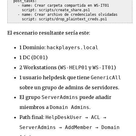
  post_tasks:

    - name: Crear carpeta compartida en WS-IT01

      script: scripts/create_share.ps1

    - name: Crear archivo de credenciales olvidadas

      script: scripts/drop_plaintext_creds.ps1
El escenario resultante sería este:
1 Dominio:
hackplayers.local
1 DC (
)
DC01
2 Workstations (
y
)
WS-HELP01
WS-IT01
1 usuario helpdesk que tiene
GenericAll
sobre un grupo de admins de servidores.
El grupo
puede añadir
ServerAdmins
miembros a
.
Domain Admins
Path final:
HelpDeskUser → ACL →
ServerAdmins → AddMember → Domain