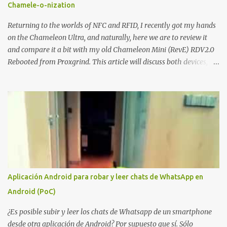
Chamele-o-nization
Lo interesante de Certighost no es únicamente la vulnerabilidad,
sino el objetivo final. Mientras muchos ataques contra AD CS
Returning to the worlds of NFC and RFID, I recently got my hands
buscan obtener un certificado válido para ...
on the Chameleon Ultra, and naturally, here we are to review it
and compare it a bit with my old Chameleon Mini (RevE) RDV2.0
Rebooted from Proxgrind. This article will discuss both devices,
touching on their origins, physical aspects, and technical specs.
Let’s get started! A bit of history The Chameleon is not a device
that was created overnight. Kasper Oswald was the person who
started it all. Back in 2006, he created a contraption, a coffee cup
that emulated a tag in a very rudimentary way, known as the
"Coffee Cup Tag Emulator." This was the father, or rather the
great-great-grandfather, of the Chameleon family. In 2007, he
created the "Fake Tag." We won't go into details about each
prototype, just mention them to show the device's evolution. In
Aplicación Android para robar y leer chats de WhatsApp en
2010, the original Chameleon was created, resembling a bit more
Android (PoC)
what we have today. In 2013, the first Chameleon Mini was
released. The RevD. Fr...
¿Es posible subir y leer los chats de Whatsapp de un smartphone
desde otra aplicación de Android? Por supuesto que sí. Sólo