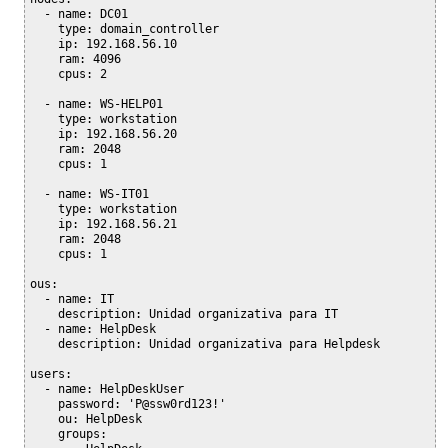
  - name: DC01

    type: domain_controller

    ip: 192.168.56.10

    ram: 4096

    cpus: 2

  - name: WS-HELP01

    type: workstation

    ip: 192.168.56.20

    ram: 2048

    cpus: 1

  - name: WS-IT01

    type: workstation

    ip: 192.168.56.21

    ram: 2048

    cpus: 1

ous:

  - name: IT

    description: Unidad organizativa para IT

  - name: HelpDesk

    description: Unidad organizativa para Helpdesk

users:

  - name: HelpDeskUser

    password: 'P@ssw0rd123!'

    ou: HelpDesk

    groups:
