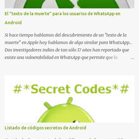
El "texto de la muerte" para los usuarios de WhatsApp en
Android
Si hace tiempo hablamos del descubrimiento de un "texto de la
muerte" en Apple hoy hablamos de algo similar para WhatsApp...
Dos investigadores indios de tan sólo 17 años han reportado que
existe una vulnerabilidad en WhatsApp que permite que la
aplicación se detenga por completo al intentar leer un sólo
mensaje de 2000 caracteres especiales y tan sólo 2 KB de tamaño.
La vulnerabilidad ha sido probada y funciona correctamente en la
mayoría de las versiones de Android y de WhatsApp incluyendo la
2.11.431 y 2.11.432. Sin embargo todavía no se ha probado en iOS y
Windows no parece ser vulnerable. Esto podría provocar que se
extienda como una pesada broma la moda de bloquear WhatsApp
a otras personas, cuyo modo de recuperar el uso de la misma sería
borrando la conversación y el historial de chat con quien
Listado de códigos secretos de Android
estábamos conversando. Imaginad que ocurre si este mensaje se