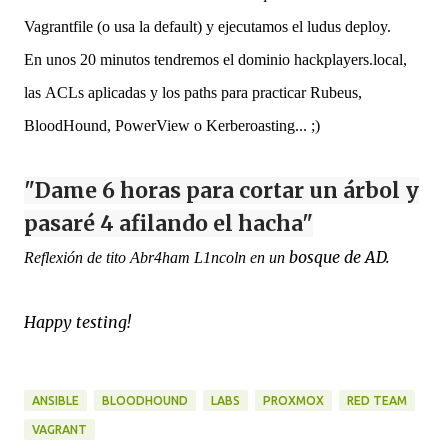
Vagrantfile (o usa la default) y ejecutamos el l
udus deploy.
En unos 20 minutos tendremos el d
ominio hackplayers.local,
las
ACLs aplicadas y los paths
para practicar Rubeus,
BloodHound, PowerView o Kerberoasting... ;)
"
Dame 6 horas para cortar un árbol y
pasaré 4 afilando el hacha"
bosque de AD.
Reflexión de tito Abr4ham L1ncoln en un
Happy testing!
ANSIBLE
BLOODHOUND
LABS
PROXMOX
RED TEAM
VAGRANT