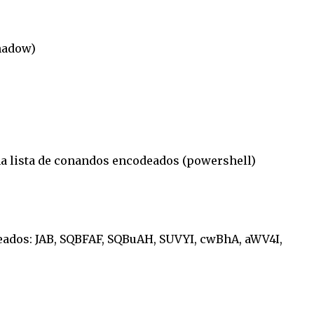
hadow)
 lista de conandos encodeados (powershell)
ados: JAB, SQBFAF, SQBuAH, SUVYI, cwBhA, aWV4I,