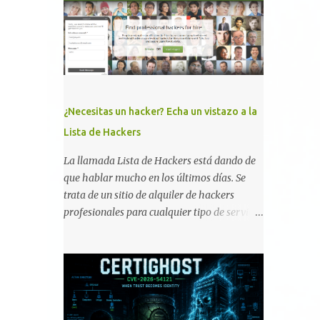
memoria RAM está disponible en el
smartphone o la tablet *#*#34971539#*#* :
Visualiza la información detallada d...
¿Necesitas un hacker? Echa un vistazo a la
Lista de Hackers
La llamada Lista de Hackers está dando de
que hablar mucho en los últimos días. Se
trata de un sitio de alquiler de hackers
profesionales para cualquier tipo de servicio.
Todos los detalles están en su página, así
como la promesa de confidencialidad,
discreción, comunicaciones cifradas y la
garantía de que ningún servicio será
demasiado difícil para los talentos que
pueden ser contratados desde la plataforma.