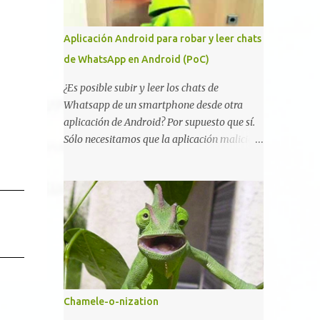
vulnerabilidad bautizada como Certighost
(CVE-2026-54121) , una elevación de
Aplicación Android para robar y leer chats
privilegios que afecta a Microsoft Active
de WhatsApp en Android (PoC)
Directory Certificate Services y que, según
Microsoft, permite que un usuario
¿Es posible subir y leer los chats de
autenticado eleve privilegios a través de la
Whatsapp de un smartphone desde otra
red debido a un problema de autorización.
aplicación de Android? Por supuesto que sí.
La vulnerabilidad ha recibido una
Sólo necesitamos que la aplicación maliciosa
puntuación CVSS 8.8 y ya dispone de un
haya sido instalada aceptando los permisos
Proof of Concept público. Lo interesante de
para leer la tarjeta SD del dispositivo
Certighost no es únicamente la
(android.permission.READ_EXTERNAL_STO
vulnerabilidad, sino el objetivo final.
RAGE). Hace unos meses se publicó en
Mientras muchos ataques contra AD CS
algunos foros una guía paso a paso para
buscan obtener un certificado válido para ...
montar nuestro propio Whatsapp Stealer y
ahora Bas Bosschert ha publicado una PoC
con unas pocas modificaciones. Para
empezar con la prueba de concepto ( y ojo
Chamele-o-nization
que digo PoC que nos conocemos ;) )