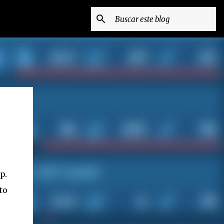
p.
to