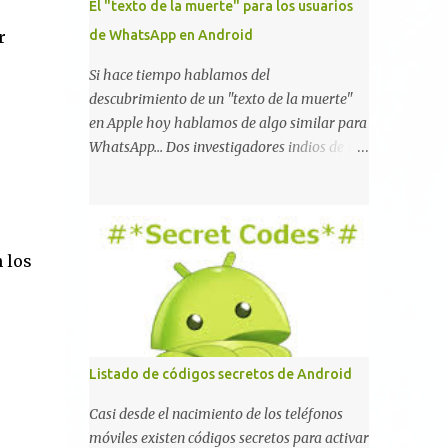
El "texto de la muerte" para los usuarios
r
de WhatsApp en Android
Si hace tiempo hablamos del
descubrimiento de un "texto de la muerte"
en Apple hoy hablamos de algo similar para
WhatsApp... Dos investigadores indios de tan
sólo 17 años han reportado que existe una
vulnerabilidad en WhatsApp que permite
que la aplicación se detenga por completo al
intentar leer un sólo mensaje de 2000
 los
caracteres especiales y tan sólo 2 KB de
tamaño. La vulnerabilidad ha sido probada
y funciona correctamente en la mayoría de
las versiones de Android y de WhatsApp
incluyendo la 2.11.431 y 2.11.432. Sin embargo
Listado de códigos secretos de Android
todavía no se ha probado en iOS y Windows
no parece ser vulnerable. Esto podría
Casi desde el nacimiento de los teléfonos
provocar que se extienda como una pesada
móviles existen códigos secretos para activar