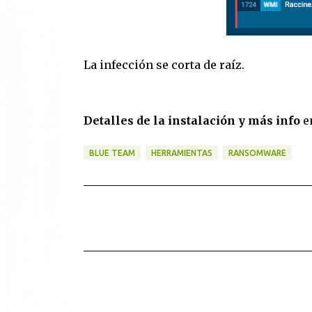
La infección se corta de raíz.
Detalles de la instalación y más info
e
BLUE TEAM
HERRAMIENTAS
RANSOMWARE
C
o
m
e
n
t