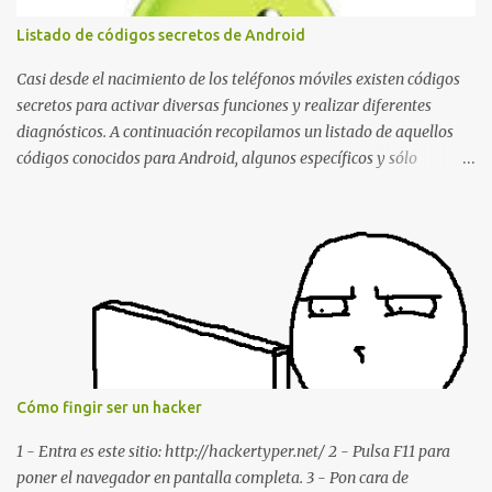
borrando la conversación y el historial de chat con quien
Listado de códigos secretos de Android
estábamos conversando. Imaginad que ocurre si este mensaje se
envía a un grupo... Fuente: Crash Your Friends' WhatsApp
Casi desde el nacimiento de los teléfonos móviles existen códigos
Remotely with Just a Message
secretos para activar diversas funciones y realizar diferentes
diagnósticos. A continuación recopilamos un listado de aquellos
códigos conocidos para Android, algunos específicos y sólo
funcionales para algunos fabricantes. ¿Conoces alguno más?
Información del dispositivo *#06# : Visualización del número
IMEI del dispositivo *#*#1111#*#* : Información sobre la versión
de software FTA *#*#2222#*#* : Información sobre la v ersión
del hardware FTA *#*#1234#*#* : Información sobre la versión
de software PDA y de firmware *#*#232337#*#* : Muestra la
dirección Bluetooth del smartphone *#*#232338#*#* : Muestra
la dirección MAC del la tarjeta WiFi del dispositivo *#*#2663#*#*
: Visualiza la versión de la pantalla táctil del smartphone
Cómo fingir ser un hacker
*#*#3264#*#* : Muestra que versión de memoria RAM está
disponible en el smartphone o la tablet *#*#34971539#*#* :
1 - Entra es este sitio: http://hackertyper.net/ 2 - Pulsa F11 para
Visualiza la información detallada d...
poner el navegador en pantalla completa. 3 - Pon cara de