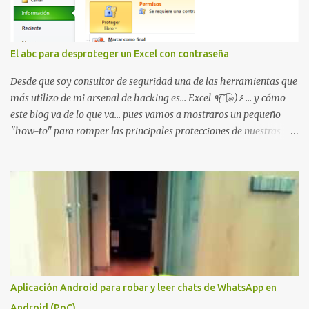
autenticado eleve privilegios a través de la red debido a un
problema de autorización. La vulnerabilidad ha recibido una
puntuación CVSS 8.8 y ya dispone de un Proof of Concept público.
El abc para desproteger un Excel con contraseña
Lo interesante de Certighost no es únicamente la vulnerabilidad,
sino el objetivo final. Mientras muchos ataques contra AD CS
Desde que soy consultor de seguridad una de las herramientas que
buscan obtener un certificado válido para ...
más utilizo de mi arsenal de hacking es... Excel ٩(͡๏̯͡๏)۶ ... y cómo
este blog va de lo que va... pues vamos a mostraros un pequeño
"how-to" para romper las principales protecciones de nuestras
hojas de cálculo favoritas. Cifrar con contraseña Algo muy común
es proteger el acceso total al fichero con una contraseña:
Aplicación Android para robar y leer chats de WhatsApp en
Android (PoC)