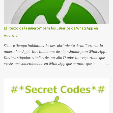
t
a
r
i
o
El "texto de la muerte" para los usuarios de WhatsApp en
Android
Si hace tiempo hablamos del descubrimiento de un "texto de la
muerte" en Apple hoy hablamos de algo similar para WhatsApp...
Dos investigadores indios de tan sólo 17 años han reportado que
existe una vulnerabilidad en WhatsApp que permite que la
aplicación se detenga por completo al intentar leer un sólo
mensaje de 2000 caracteres especiales y tan sólo 2 KB de tamaño.
La vulnerabilidad ha sido probada y funciona correctamente en la
mayoría de las versiones de Android y de WhatsApp incluyendo la
2.11.431 y 2.11.432. Sin embargo todavía no se ha probado en iOS y
Windows no parece ser vulnerable. Esto podría provocar que se
extienda como una pesada broma la moda de bloquear WhatsApp
a otras personas, cuyo modo de recuperar el uso de la misma sería