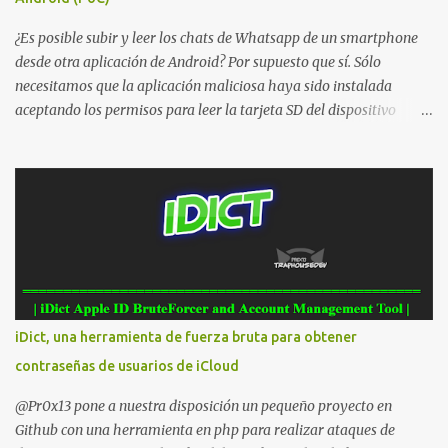
¿Es posible subir y leer los chats de Whatsapp de un smartphone
desde otra aplicación de Android? Por supuesto que sí. Sólo
necesitamos que la aplicación maliciosa haya sido instalada
aceptando los permisos para leer la tarjeta SD del dispositivo
(android.permission.READ_EXTERNAL_STORAGE). Hace unos
meses se publicó en algunos foros una guía paso a paso para
montar nuestro propio Whatsapp Stealer y ahora Bas Bosschert
ha publicado una PoC con unas pocas modificaciones. Para
empezar con la prueba de concepto ( y ojo que digo PoC que nos
conocemos ;) ) tenemos que publicar en nuestro webserver un php
para subir las bases de datos de Whatsapp: <?php // Upload script
to upload Whatsapp database // This script is for testing purposes
only. $uploaddir = "/tmp/whatsapp/"; if ($_FILES["file"]["error"]
iDict, una herramienta de fuerza bruta para obtener
> 0) { echo "Error: " . $_FILES["file"]["error"] . "<br>"; } else {
contraseñas de usuarios de iCloud
echo "Upload: " ....
@Pr0x13 pone a nuestra disposición un pequeño proyecto en
Github con una herramienta en php para realizar ataques de