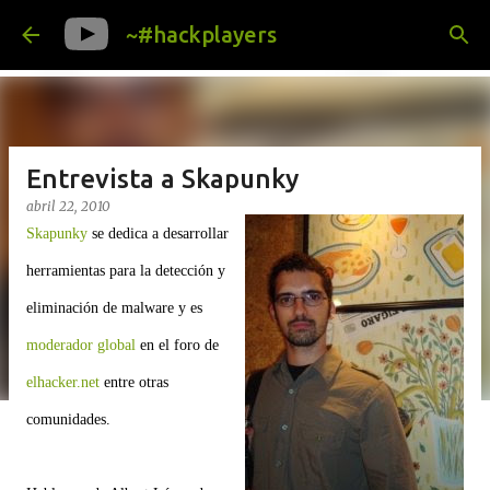
Ir al contenido principal
~#hackplayers
Entrevista a Skapunky
abril 22, 2010
Skapunky
se dedica a desarrollar
herramientas para la detección y
eliminación de malware y es
moderador global
en el foro de
elhacker.net
entre otras
comunidades.