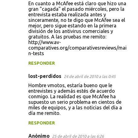
En cuanto a McAfee está claro que hizo una
gran "cagada" el pasado miércoles, pero la
entrevista estaba realizada antes y
sinceramente, no te digo que McAfee sea el
mejor, pero sigue estando en la primera
división de los antivirus comerciales y
gratuitos. A las pruebas me remito:
http://www.av-
comparatives.org/comparativesreviews/mai
n-tests
RESPONDER
lost-perdidos
24 de abril de 2010 a las 0:45
Hombre vmotos, estaría bueno que le
entrevistes y además estés de acuerdo
conmigo. La realidad es que McAfee ha
supuesto un serio problema en cientos de
miles de equipos, y a las noticias del día a
día me remito.
RESPONDER
Anónimo
25 de abril de 2010 a las 6:26