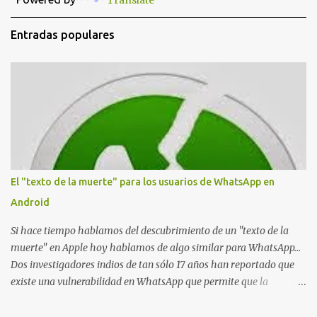
Translate
r
u
n
Entradas populares
c
o
m
e
n
t
a
r
i
o
El "texto de la muerte" para los usuarios de WhatsApp en
Android
Si hace tiempo hablamos del descubrimiento de un "texto de la
muerte" en Apple hoy hablamos de algo similar para WhatsApp...
Dos investigadores indios de tan sólo 17 años han reportado que
existe una vulnerabilidad en WhatsApp que permite que la
aplicación se detenga por completo al intentar leer un sólo
mensaje de 2000 caracteres especiales y tan sólo 2 KB de tamaño.