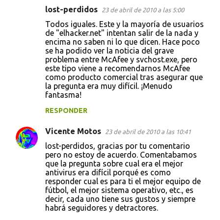
a
lost-perdidos
23 de abril de 2010 a las 5:00
r
Todos iguales. Este y la mayoría de usuarios
i
de "elhacker.net" intentan salir de la nada y
encima no saben ni lo que dicen. Hace poco
o
se ha podido ver la noticia del grave
s
problema entre McAfee y svchost.exe, pero
este tipo viene a recomendarnos McAfee
como producto comercial tras asegurar que
la pregunta era muy difícil. ¡Menudo
fantasma!
RESPONDER
Vicente Motos
23 de abril de 2010 a las 10:41
lost-perdidos, gracias por tu comentario
pero no estoy de acuerdo. Comentabamos
que la pregunta sobre cual era el mejor
antivirus era difícil porqué es como
responder cual es para ti el mejor equipo de
fútbol, el mejor sistema operativo, etc., es
decir, cada uno tiene sus gustos y siempre
habrá seguidores y detractores.