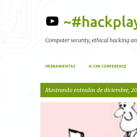
~#hackpla
Computer security, ethical hacking a
HERRAMIENTAS
H-C0N CONFERENCE
Mostrando entradas de diciembre, 2
E
RECOMENDACIONES
n
t