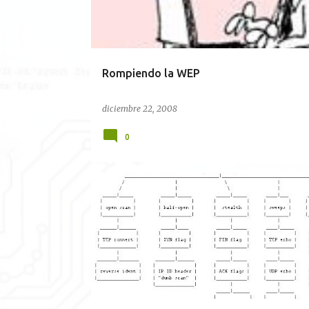
r
a
d
a
Rompiendo la WEP
s
diciembre 22, 2008
0
TÉCNICAS