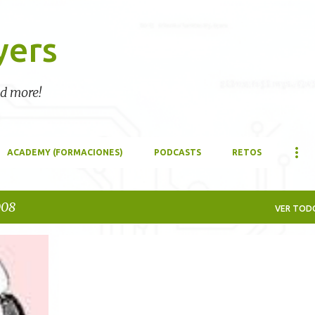
Ir al contenido principal
yers
nd more!
ACADEMY (FORMACIONES)
PODCASTS
RETOS
008
VER TOD
EVENTOS