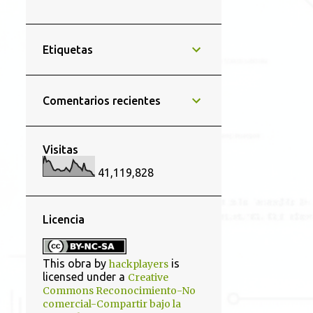
8
diciembre 2025
4
noviembre 2025
Etiquetas
4
octubre 2025
5
septiembre 2025
Comentarios recientes
5
agosto 2025
4
julio 2025
Visitas
5
junio 2025
41,119,828
5
mayo 2025
6
abril 2025
Licencia
6
marzo 2025
4
febrero 2025
This obra by
is
hackplayers
licensed under a
Creative
5
enero 2025
Commons Reconocimiento-No
comercial-Compartir bajo la
50
2024