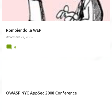
r
a
d
a
Rompiendo la WEP
s
diciembre 22, 2008
0
OWASP NYC AppSec 2008 Conference