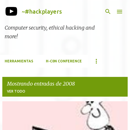
Ir al contenido principal
~#hackplayers
Computer security, ethical hacking and
more!
HERRAMIENTAS
H-C0N CONFERENCE
Mostrando entradas de 2008
VER TODO
E
n
t