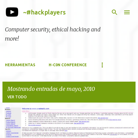
Ir al contenido principal
~#hackplayers
Computer security, ethical hacking and
more!
HERRAMIENTAS
H-C0N CONFERENCE
Mostrando entradas de mayo, 2010
VER TODO
E
n
t