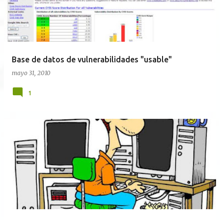
r
a
d
a
Base de datos de vulnerabilidades "usable"
s
mayo 31, 2010
1