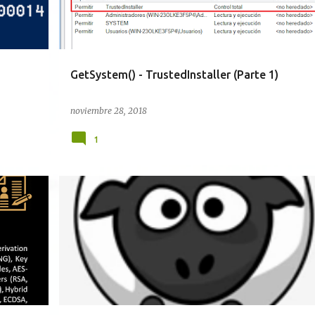
GetSystem() - TrustedInstaller (Parte 1)
noviembre 28, 2018
1
AUTOIT
DA
HERRAMIENTAS
PYTHON
+
WINDOWS