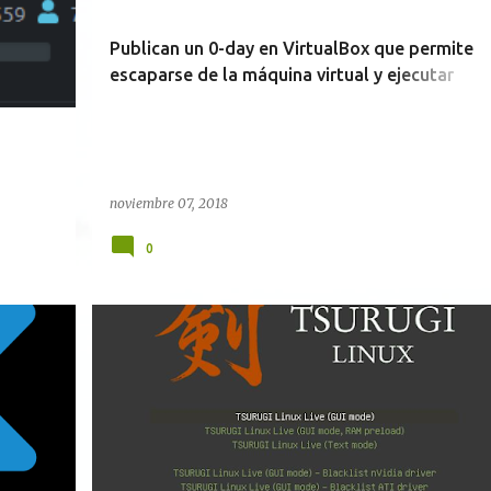
Publican un 0-day en VirtualBox que permite
escaparse de la máquina virtual y ejecutar
código en el host
noviembre 07, 2018
0
DFIR
FORENSE
LINUX