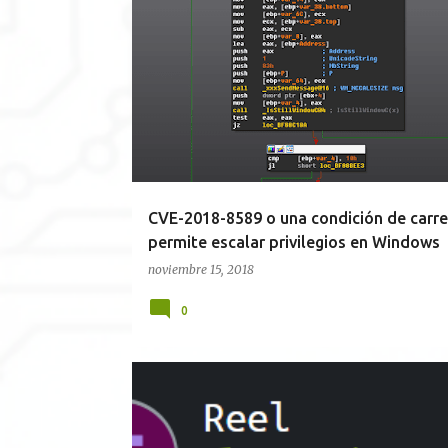
0 DAY
ESCALADO DE PRIVILEGIOS
NOTICIAS
VULNERABILIDADES
WINDOWS
CVE-2018-8589 o una condición de carre
permite escalar privilegios en Windows
noviembre 15, 2018
0
BLOODHOUND
DA
HACKTHEBOX
POWERSHE
WINDOWS