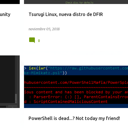
unity
Tsurugi Linux, nueva distro de DFIR
noviembre 05, 2018
0
POWERSHELL
TÉCNICAS
WINDOWS
PowerShell is dead...? Not today my friend!
g