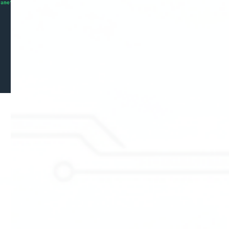
54
2023
6
diciembre 2023
5
noviembre 2023
5
octubre 2023
4
septiembre 2023
5
agosto 2023
4
julio 2023
4
junio 2023
5
mayo 2023
4
abril 2023
4
marzo 2023
4
febrero 2023
4
enero 2023