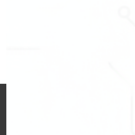
50
2022
5
diciembre 2022
4
noviembre 2022
4
octubre 2022
4
septiembre 2022
4
agosto 2022
4
julio 2022
3
junio 2022
5
mayo 2022
3
abril 2022
6
marzo 2022
4
febrero 2022
4
enero 2022