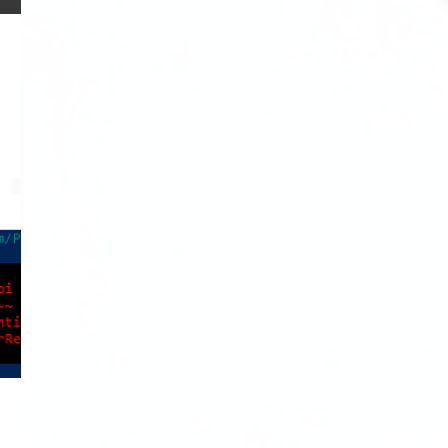
67
2021
7
diciembre 2021
5
noviembre 2021
6
octubre 2021
4
septiembre 2021
4
agosto 2021
3
julio 2021
5
junio 2021
6
mayo 2021
8
abril 2021
5
marzo 2021
8
febrero 2021
6
enero 2021