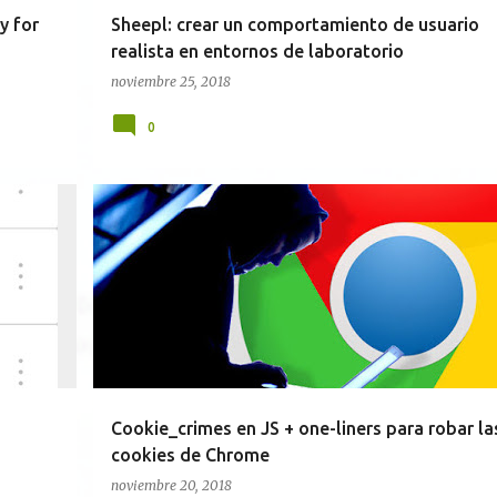
y for
Sheepl: crear un comportamiento de usuario
realista en entornos de laboratorio
noviembre 25, 2018
0
HERRAMIENTAS
JAVASCRIPT
MALWARE
NAVEGADOR
PYTHON
TÉCNICAS
+
Cookie_crimes en JS + one-liners para robar la
cookies de Chrome
noviembre 20, 2018