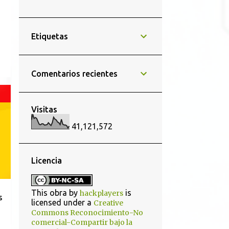
8
diciembre 2025
4
noviembre 2025
Etiquetas
4
octubre 2025
5
septiembre 2025
Comentarios recientes
5
agosto 2025
4
julio 2025
Visitas
5
junio 2025
41,121,572
5
mayo 2025
6
abril 2025
Licencia
6
marzo 2025
4
febrero 2025
This obra by
is
hackplayers
s
licensed under a
Creative
5
enero 2025
Commons Reconocimiento-No
comercial-Compartir bajo la
50
2024