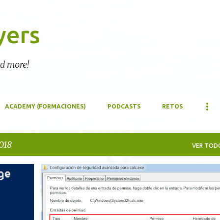
Ir al contenido principal
yers
nd more!
ACADEMY (FORMACIONES)
PODCASTS
RETOS
018
VER TOD
S
ESCALADO DE PRIVILEGIOS
TÉCNICAS
WINDOWS