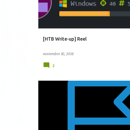
[HTB Write-up] Reel
noviembre 10, 2018
2
CTF
METASPLOIT
NOTICIAS