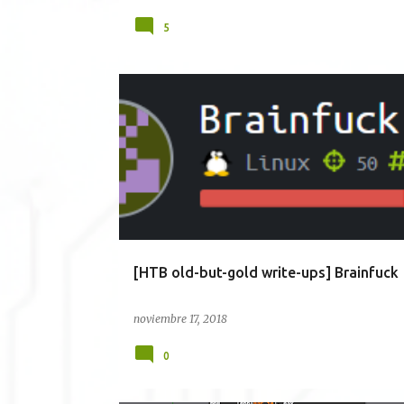
5
BRAINFUCK
HTB
OLD BUT GOLD
RSA
VIG
WORDPRESS
WRITEUPS
[HTB old-but-gold write-ups] Brainfuck
noviembre 17, 2018
0