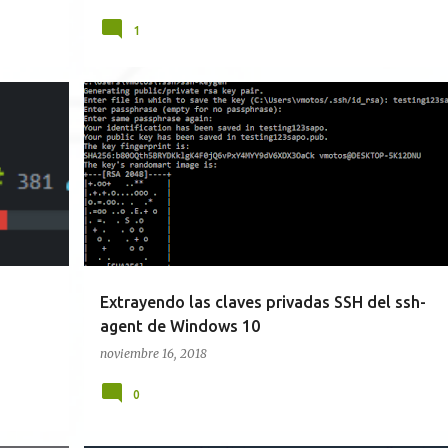
1
ENERE
CIFRADO
HERRAMIENTAS
POWERSHELL
PYTHON
+
WINDOWS
+
Extrayendo las claves privadas SSH del ssh-
agent de Windows 10
noviembre 16, 2018
0