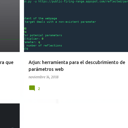
HERRAMIENTAS
PENTEST
PYTHON
+
+
SEGURIDAD WEB
ra que
Arjun: herramienta para el descubrimiento de
parámetros web
noviembre 14, 2018
2
LL
0 DAY
AMENAZAS
NOTICIAS
POC
VIDEOS
+
VIRTUALIZACIÓN
+