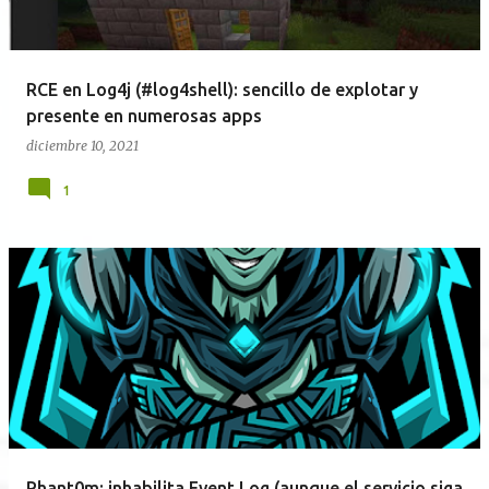
RCE en Log4j (#log4shell): sencillo de explotar y
presente en numerosas apps
diciembre 10, 2021
1
Phant0m: inhabilita Event Log (aunque el servicio siga