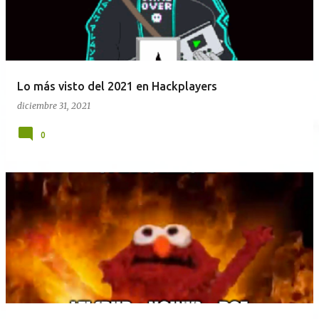
r
a
d
a
Lo más visto del 2021 en Hackplayers
s
diciembre 31, 2021
0